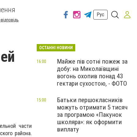
шення
Рус
-відповідь
ОСТАННІ НОВИНИ
ней
Майже пів сотні пожеж за
16:00
добу: на Миколаївщині
вогонь охопив понад 43
гектари сухостою, - ФОТО
Батьки першокласників
15:00
можуть отримати 5 тисяч
за програмою «Пакунок
школяра»: як оформити
тельной части
виплату
ского района.