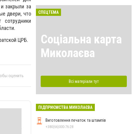
и закрыли за
СПЕЦТЕМА
ые двери, что
т сотрудники
бласти.
Соціальна карта
ратской ЦРБ.
Миколаєва
тобы оценить
Всі матеріали тут
ПІДПРИЄМСТВА МИКОЛАЄВА
Виготовлення печаток та штампів
+380(66)000-76-28