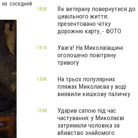
 из соседней
Як ветерану повернутися до
14:00
цивільного життя:
презентовано чітку
дорожню карту, - ФОТО
Увага! На Миколаївщині
13:10
оголошено повітряну
тривогу
На трьох популярних
13:00
пляжах Миколаєва у воді
виявили кишкову паличку
Ударив сапою під час
12:00
частування: у Миколаєві
затримали чоловіка за
вбивство знайомого