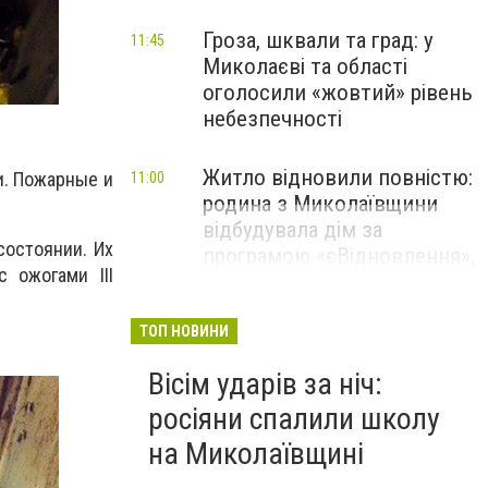
Гроза, шквали та град: у
11:45
Миколаєві та області
оголосили «жовтий» рівень
небезпечності
Житло відновили повністю:
и. Пожарные и
11:00
родина з Миколаївщини
відбудувала дім за
состоянии. Их
програмою «єВідновлення»,
 ожогами III
- ФОТО
ТОП НОВИНИ
Вісім ударів за ніч:
росіяни спалили школу
на Миколаївщині