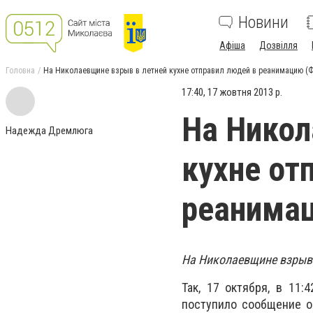
Новини
Афіша
Дозвілля
Головна
На Николаевщине взрыв в летней кухне отправил людей в реанимацию (
17:40, 17 жовтня 2013 р.
На Никол
Надежда Дремлюга
кухне от
реанима
На Николаевщине взрыв 
Так, 17 октября, в 11:
поступило сообщение о 