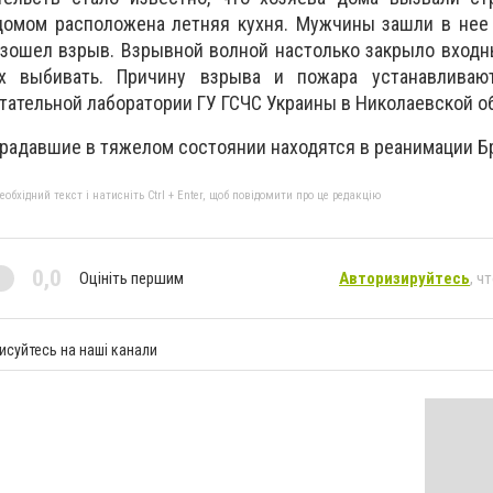
домом расположена летняя кухня. Мужчины зашли в нее 
изошел взрыв. Взрывной волной настолько закрыло входн
 выбивать. Причину взрыва и пожара устанавливаю
ательной лаборатории ГУ ГСЧС Украины в Николаевской о
радавшие в тяжелом состоянии находятся в реанимации Б
бхідний текст і натисніть Ctrl + Enter, щоб повідомити про це редакцію
0,0
Оцініть першим
Авторизируйтесь
, ч
исуйтесь на наші канали