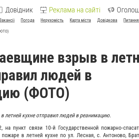
Довідник
Реклама на сайті
Оголо
Вакансії
Погода
Нерухомість
Карта міста
Довідкова
Питання
ФОТО)
аевщине взрыв в лет
правил людей в
цию (ФОТО)
в летней кухне отправил людей в реанимацию.
42, на пункт связи 10-й Государственной пожарно-спаса
пожаре в летней кухне по ул. Лесная, с. Антоново, Брат