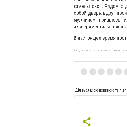
замены окон. Рядом с 
собой дверь, вдруг про
мужчинам пришлось их
экспериментально-испыт
В настоящее время пост
Якщо ви помітили помилку, виділіть нео
Діліться цією новиною та підп