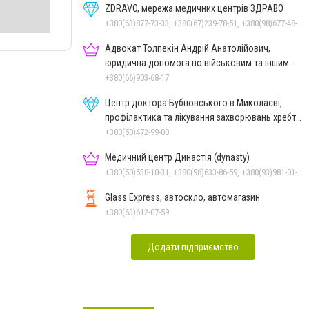
ZDRAVO, мережа медичних центрів ЗДРАВО
+380(63)877-73-33, +380(67)239-78-51, +380(98)677-48-87
Адвокат Толпекін Андрій Анатолійович,
юридична допомога по військовим та іншим
справам
+380(66)903-68-17
Центр доктора Бубновського в Миколаєві,
профілактика та лікування захворювань хребта
і суглобів
+380(50)472-99-00
Медичний центр Династія (dynasty)
+380(50)530-10-31, +380(98)633-86-59, +380(93)981-01-61
Glass Express, автоскло, автомагазин
+380(63)612-07-59
Додати підприємство