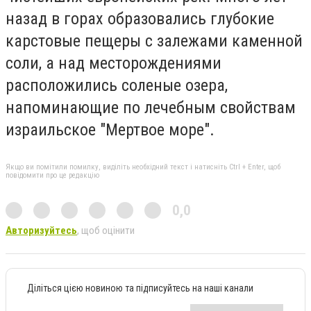
назад в горах образовались глубокие
карстовые пещеры с залежами каменной
соли, а над месторождениями
расположились соленые озера,
напоминающие по лечебным свойствам
израильское "Мертвое море".
Якщо ви помітили помилку, виділіть необхідний текст і натисніть Ctrl + Enter, щоб
повідомити про це редакцію
0,0
Авторизуйтесь
, щоб оцінити
Діліться цією новиною та підписуйтесь на наші канали