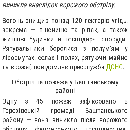
виникла внаслідок ворожого обстрілу.
Вогонь знищив понад 120 гектарів угідь,
зокрема — пшеницю та ріпак, а також
житлові будинки й господарчі споруди.
Рятувальники боролися з полум’ям у
лісосмугах, селах і полях, рятуючи майно
та врожаї, повідомляє пресслужба
ДСНС
.
Обстріл та пожежа у Баштанському
районі
Одну з 45 пожеж зафіксовано в
Горохівській громаді Баштанського
району — вона виникла після ворожого
обстрілу фермерського господарства.