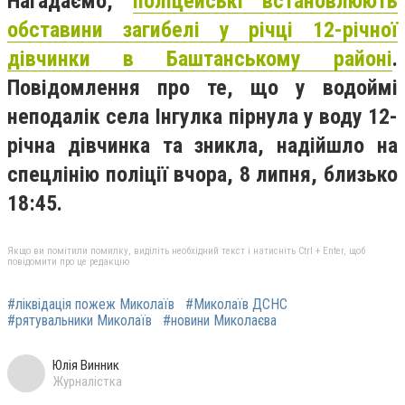
Нагадаємо,
поліцейські встановлюють
обставини загибелі у річці 12-річної
дівчинки в Баштанському районі
.
Повідомлення про те, що у водоймі
неподалік села Інгулка пірнула у воду 12-
річна дівчинка та зникла, надійшло на
спецлінію поліції вчора, 8 липня, близько
18:45.
Якщо ви помітили помилку, виділіть необхідний текст і натисніть Ctrl + Enter, щоб
повідомити про це редакцію
#ліквідація пожеж Миколаїв
#Миколаїв ДСНС
#рятувальники Миколаїв
#новини Миколаєва
Юлія Винник
Журналістка