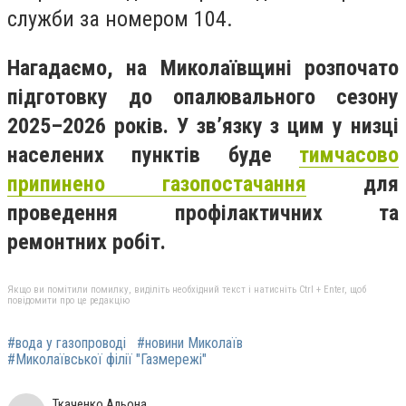
служби за номером 104.
Нагадаємо, на Миколаївщині розпочато
підготовку до опалювального сезону
2025–2026 років. У зв’язку з цим у низці
населених пунктів буде
тимчасово
припинено газопостачання
для
проведення профілактичних та
ремонтних робіт.
Якщо ви помітили помилку, виділіть необхідний текст і натисніть Ctrl + Enter, щоб
повідомити про це редакцію
#вода у газопроводі
#новини Миколаїв
#Миколаївської філії "Газмережі"
Ткаченко Альона