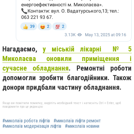
Нагадаємо,
у міській лікарні № 5
Миколаєва оновили приміщення і
сучасне обладнання
. Р
емонтні роботи
допомогли зробити благодійники. Також
донори придбали частину обладнання.
Якщо ви помітили помилку, виділіть необхідний текст і натисніть Ctrl + Enter, щоб
повідомити про це редакцію
#миколаїв робота ліфтів
#миколаїв ліфти ремонт
#миколаїв модернізація ліфтів
#миколаїв новини