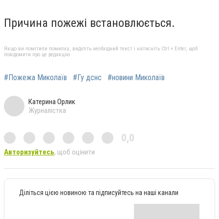
Причина пожежі встановлюється.
Якщо ви помітили помилку, виділіть необхідний текст і натисніть Ctrl + Enter, щоб
повідомити про це редакцію
#Пожежа Миколаїв
#Гу дснс
#новини Миколаїв
Катерина Орлик
Журналістка
0,0
Авторизуйтесь
, щоб оцінити
Діліться цією новиною та підписуйтесь на наші канали