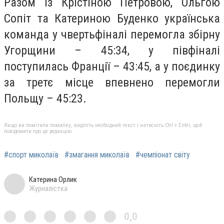
Разом із Крістіною Петровою, Ольгою
Сопіт та Катериною Буденко українська
команда у чвертьфіналі перемогла збірну
Угорщини – 45:34, у півфіналі
поступилась Франції – 43:45, а у поєдинку
за третє місце впевнено перемогли
Польщу – 45:23.
Якщо ви помітили помилку, виділіть необхідний текст і натисніть Ctrl + Enter, щоб
повідомити про це редакцію
#спорт миколаїв
#змагання миколаїв
#чемпіонат світу
Катерина Орлик
Журналістка
0,0