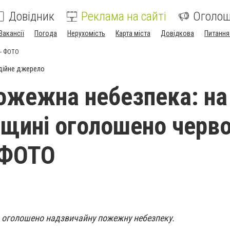
Довідник
Реклама на сайті
Оголо
Вакансії
Погода
Нерухомість
Карта міста
Довідкова
Питання
 - ФОТО
дійне джерело
ожежна небезпека: на
щині оголошено черв
- ФОТО
 оголошено надзвичайну пожежну небезпеку.