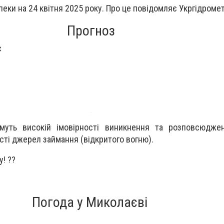
еки на 24 квітня 2025 року. Про це повідомляє Укргідроме
Прогноз
с
с
имуть високій імовірності виникнення та розповсюдж
сті джерел займання (відкритого вогню).
! ??
Погода у Миколаєві