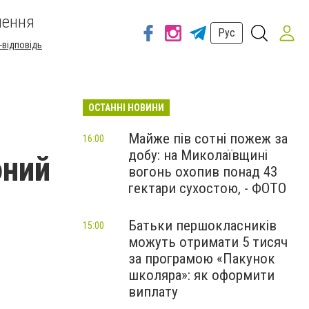
шення
Рус
-відповідь
ОСТАННІ НОВИНИ
Майже пів сотні пожеж за
16:00
добу: на Миколаївщині
оний
вогонь охопив понад 43
гектари сухостою, - ФОТО
Батьки першокласників
15:00
можуть отримати 5 тисяч
за програмою «Пакунок
школяра»: як оформити
виплату