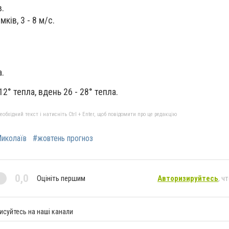
в.
ків, 3 - 8 м/с.
а.
2° тепла, вдень 26 - 28° тепла.
бхідний текст і натисніть Ctrl + Enter, щоб повідомити про це редакцію
Миколаїв
#жовтень прогноз
0,0
Оцініть першим
Авторизируйтесь
, ч
исуйтесь на наші канали