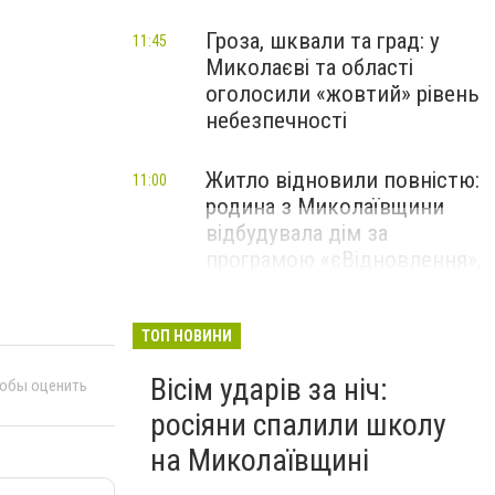
Гроза, шквали та град: у
11:45
Миколаєві та області
оголосили «жовтий» рівень
небезпечності
Житло відновили повністю:
11:00
родина з Миколаївщини
відбудувала дім за
програмою «єВідновлення»,
- ФОТО
ТОП НОВИНИ
Вісім ударів за ніч:
тобы оценить
росіяни спалили школу
на Миколаївщині