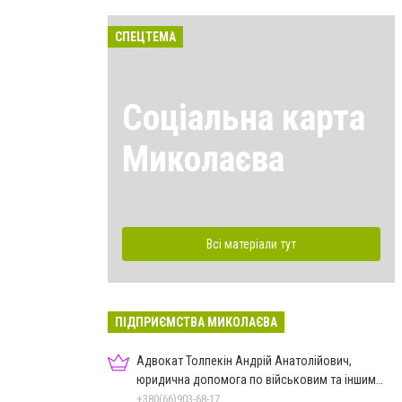
СПЕЦТЕМА
Соціальна карта
Миколаєва
Всі матеріали тут
ПІДПРИЄМСТВА МИКОЛАЄВА
Адвокат Толпекін Андрій Анатолійович,
юридична допомога по військовим та іншим
справам
+380(66)903-68-17