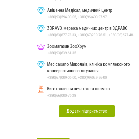
Авіценна Медікал, медичний центр
+380(93)594-00-05, +380(96)400-97-97
ZDRAVO, мережа медичних центрів ЗДРАВО
+380(63)877-73-33, +380(67)239-78-51, +380(98)677-48-87
Зоомагазин ЗооХрум
+380(93)639-61-35
Medicasano Миколаїв, клініка комплексного
консервативного лікування
+380(67)009-06-00, +380(99)029-96-00
Виготовлення печаток та штампів
+380(66)000-76-28
Додати підприємство