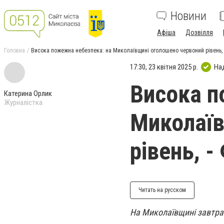
Новини
Афіша
Дозвілля
Головна
Висока пожежна небезпека: на Миколаївщині оголошено червоний рівень,
17:30, 23 квітня 2025 р.
На
Висока п
Катерина Орлик
Журналістка
Миколаїв
рівень, 
Читать на русском
На Миколаївщині завтра