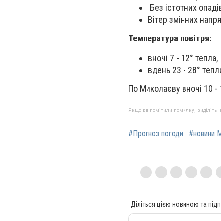
Без істотних опаді
Вітер змінних напрям
Температура повітря:
вночі 7 - 12° тепла,
вдень 23 - 28° тепл
По Миколаєву вночі 10 - 1
Якщо ви помітили помилку, виділіть нео
#Прогноз погоди
#новини 
Діліться цією новиною та підп