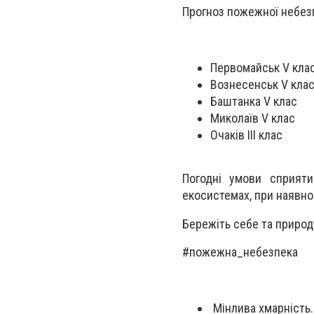
Прогноз пожежної небезп
Первомайськ V кла
Вознесенськ V кла
Баштанка V клас
Миколаїв V клас
Очаків ІІІ клас
Погодні умови сприят
екосистемах, при наявно
Бережіть себе та природу
#пожежна_небезпека
Мінлива хмарність.