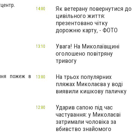
тцентр.
Як ветерану повернутися до
14:00
цивільного життя:
презентовано чітку
дорожню карту, - ФОТО
Увага! На Миколаївщині
13:10
оголошено повітряну
тривогу
ення пожеж в
На трьох популярних
13:00
пляжах Миколаєва у воді
виявили кишкову паличку
Ударив сапою під час
12:00
частування: у Миколаєві
затримали чоловіка за
вбивство знайомого