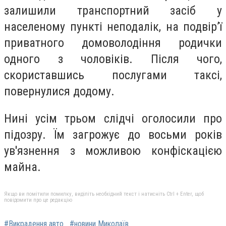
залишили транспортний засіб у
населеному пункті неподалік, на подвір’ї
приватного домоволодіння родички
одного з чоловіків. Після чого,
скориставшись послугами таксі,
повернулися додому.
Нині усім трьом слідчі оголосили про
підозру. Їм загрожує до восьми років
ув'язнення з можливою конфіскацією
майна.
Якщо ви помітили помилку, виділіть необхідний текст і натисніть Ctrl + Enter, щоб
повідомити про це редакцію
#Викрадення авто
#новини Миколаїв