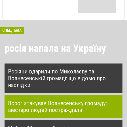
СПЕЦТЕМА
росія напала на Україну
Росіяни вдарили по Миколаєву та
Вознесенській громаді: що відомо про
наслідки
Ворог атакував Вознесенську громаду:
шестеро людей постраждали