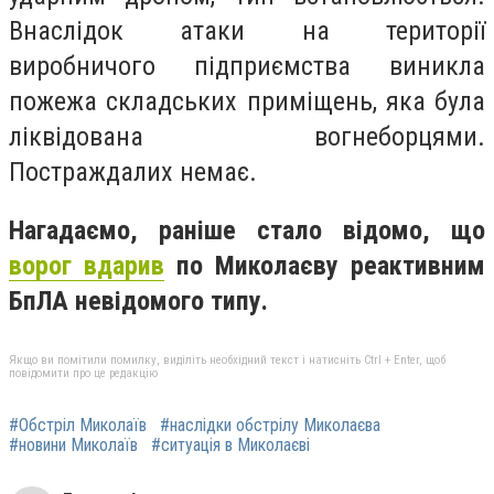
Внаслідок атаки на території
виробничого підприємства виникла
пожежа складських приміщень, яка була
ліквідована вогнеборцями.
Постраждалих немає.
Нагадаємо, раніше стало відомо, що
ворог вдарив
по Миколаєву реактивним
БпЛА невідомого типу.
Якщо ви помітили помилку, виділіть необхідний текст і натисніть Ctrl + Enter, щоб
повідомити про це редакцію
#Обстріл Миколаїв
#наслідки обстрілу Миколаєва
#новини Миколаїв
#ситуація в Миколаєві