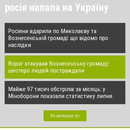
росія напала на Україну
Росіяни вдарили по Миколаєву та
Вознесенській громаді: що відомо про
наслідки
Ворог атакував Вознесенську громаду:
шестеро людей постраждали
Майже 97 тисяч обстрілів за місяць: у
Міноборони показали статистику липня
Всі матеріали тут