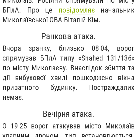
Миколаїв. Росіяни спрямували по місту
БПлА. Про це
повідомляє
начальник
Миколаївської ОВА Віталій Кім.
Ранкова атака.
Вчора зранку, близько 08:04, ворог
спрямував БПлА типу «Shahed 131/136»
по місту Миколаєву. Внаслідок збиття та
дії вибухової хвилі пошкоджено вікна
приватного будинку. Постраждалих
немає.
Вечірня атака.
О 19:25 ворог атакував місто Миколаїв
ударним дроном, тип встановлюється.