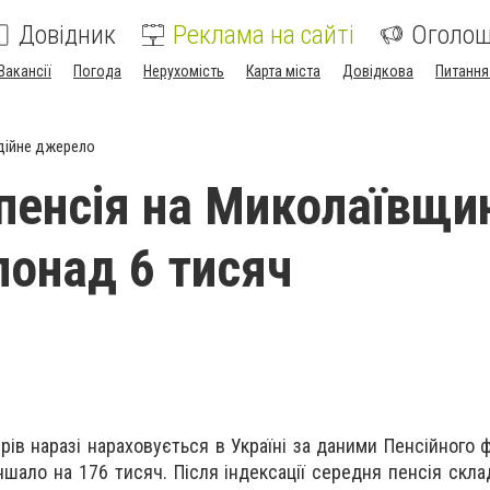
Довідник
Реклама на сайті
Оголо
Вакансії
Погода
Нерухомість
Карта міста
Довідкова
Питання
дійне джерело
пенсія на Миколаївщи
понад 6 тисяч
рів наразі нараховується в Україні за даними Пенсійного 
ншало на 176 тисяч. Після індексації середня пенсія скла