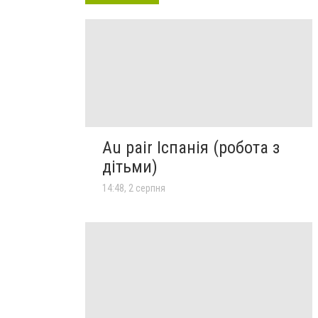
Au pair Іспанія (робота з
дітьми)
14:48, 2 серпня