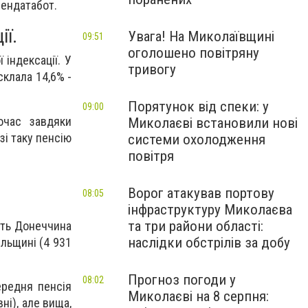
ендатабот.
ії.
Увага! На Миколаївщині
09:51
оголошено повітряну
 індексації. У
тривогу
склала 14,6% -
Порятунок від спеки: у
09:00
очас завдяки
Миколаєві встановили нові
зі таку пенсію
системи охолодження
повітря
Ворог атакував портову
08:05
інфраструктуру Миколаєва
та три райони області:
дуть Донеччина
наслідки обстрілів за добу
ільщині (4 931
Прогноз погоди у
08:02
ередня пенсія
Миколаєві на 8 серпня:
ні), але вища,