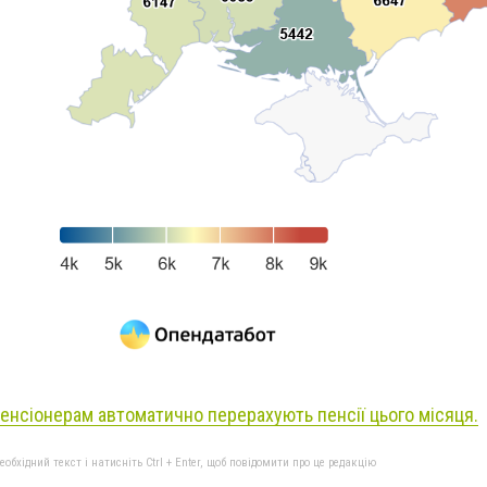
нсіонерам автоматично перерахують пенсії цього місяця.
бхідний текст і натисніть Ctrl + Enter, щоб повідомити про це редакцію