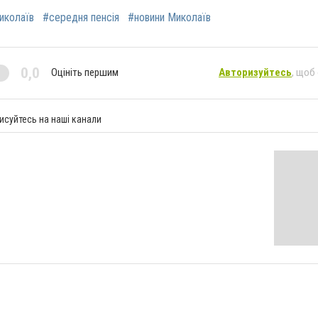
иколаїв
#середня пенсія
#новини Миколаїв
0,0
Оцініть першим
Авторизуйтесь
, щоб
исуйтесь на наші канали