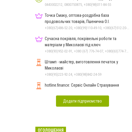
0443002212, 0800750875, +380(98)011-84-55
Точка Смаку, оптова-роздрібна база
продовольчих товарів, Пшенична О.І.
+380(67)486-52-20, +380(99)110-49-10, +380(67)512-20-35
Сучасна покрівля, покрівельні роботи та
матеріали у Миколаєві під ключ
+380(93)952-02-91, +380 (67) 776-74-07, +380(63)774-77-47
Штамп - майстер, виготовлення печаток у
Миколаєві
+380(95)223-92-24, +380(98)842-24-59
hotline.finance: Сервіс Онлайн Страхування
Додати підприємство
ОГОЛОШЕННЯ