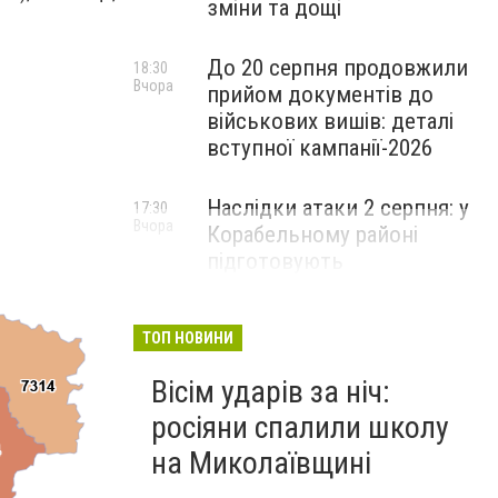
зміни та дощі
До 20 серпня продовжили
18:30
Вчора
прийом документів до
військових вишів: деталі
вступної кампанії-2026
Наслідки атаки 2 серпня: у
17:30
Вчора
Корабельному районі
підготовують
пошкоджений ліцей до
відновлення
ТОП НОВИНИ
Вісім ударів за ніч:
росіяни спалили школу
на Миколаївщині