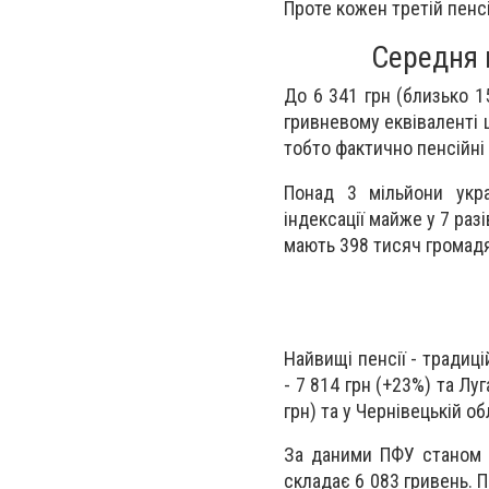
Проте кожен третій пенсі
Середня п
До 6 341 грн (близько 15
гривневому еквіваленті ц
тобто фактично пенсійні
Понад 3 мільйони укра
індексації майже у 7 раз
мають 398 тисяч громадя
Найвищі пенсії - традиці
- 7 814 грн (+23%) та Лу
грн) та у Чернівецькій об
За даними ПФУ станом 1
складає 6 083 гривень. П