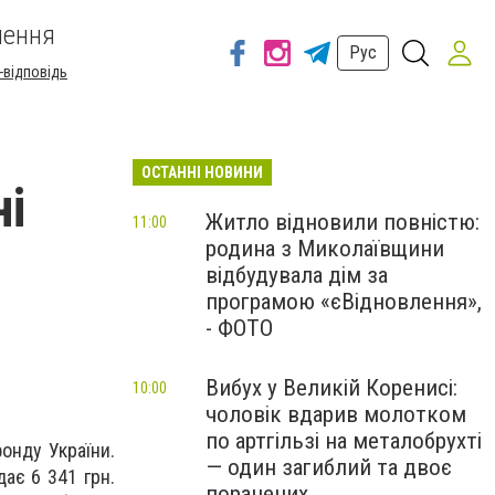
шення
Рус
-відповідь
ОСТАННІ НОВИНИ
ні
Житло відновили повністю:
11:00
родина з Миколаївщини
відбудувала дім за
програмою «єВідновлення»,
- ФОТО
Вибух у Великій Коренисі:
10:00
чоловік вдарив молотком
по артгільзі на металобрухті
фонду України.
— один загиблий та двоє
дає 6 341 грн.
поранених