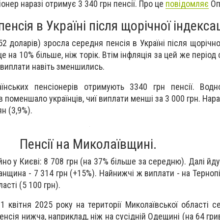
онер наразі отримує 3 340 грн пенсії. Про це
повідомляє
Оп
енсія в Україні після щорічної індексац
2 доларів) зросла середня пенсія в Україні після щорічної
е на 10% більше, ніж торік. Втім інфляція за цей же період 
 виплати навіть зменшились.
їнських пенсіонерів отримують 3340 грн пенсії. Водн
ів поменшало українців, чиї виплати менші за 3 000 грн. Нара
н (3,9%).
Пенсії на Миколаївщині.
йно у Києві: 8 708 грн (на 37% більше за середню). Далі й
ганщина - 7 314 грн (+15%). Найнижчі ж виплати - на Терноп
ласті (5 100 грн).
 квітня 2025 року на території Миколаївської області с
енсія нижча, наприклад, ніж на сусідній Одещині (на 64 грив