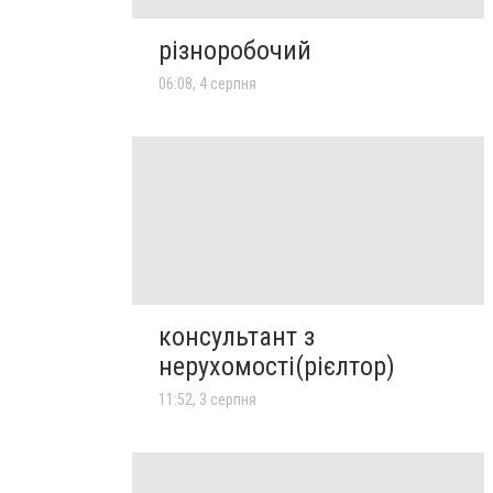
різноробочий
06:08, 4 серпня
консультант з
нерухомості(рієлтор)
11:52, 3 серпня