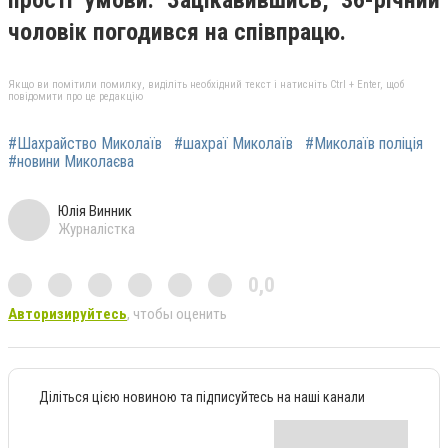
чоловік погодився на співпрацю.
Якщо ви помітили помилку, виділіть необхідний текст і натисніть Ctrl + Enter, щоб
повідомити про це редакцію
#Шахрайство Миколаїв
#шахраї Миколаїв
#Миколаїв поліція
#новини Миколаєва
Юлія Винник
Журналістка
0,0
Авторизируйтесь
, чтобы оценить
Діліться цією новиною та підписуйтесь на наші канали