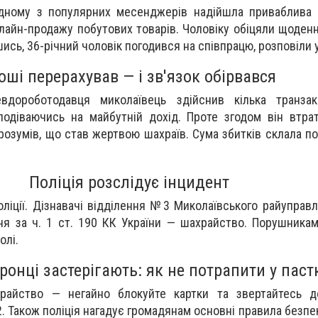
ному з популярних месенджерів надійшла приваблива 
лайн-продажу побутових товарів. Чоловіку обіцяли щоденн
шись, 36-річний чоловік погодився на співпрацю, розповіли 
оші перерахував — і зв'язок обірвався
вдороботодавця миколаївець здійснив кілька транзак
сподіваючись на майбутній дохід. Проте згодом він втрат
розумів, що став жертвою шахраїв. Сума збитків склала по
Поліція розслідує інцидент
ліції. Дізнавачі відділення №3 Миколаївського райуправл
я за ч. 1 ст. 190 КК України — шахрайство. Порушника
олі.
онці застерігають: як не потрапити у паст
райство — негайно блокуйте картки та звертайтесь до
2. Також поліція нагадує громадянам основні правила безп