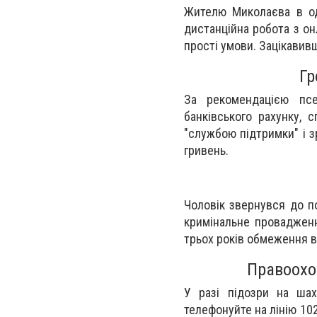
Жителю Миколаєва в од
дистанційна робота з он
прості умови. Зацікавив
Гр
За рекомендацією псе
банківського рахунку, 
"службою підтримки" і з
гривень.
Чоловік звернувся до по
кримінальне провадженн
трьох років обмеження в
Правоохор
У разі підозри на шах
телефонуйте на лінію 10