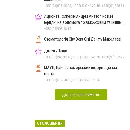
+380(93)635-05-93, +380(63)244-23-48, +380(51)276-81-65, +380(93)361-03-37, +380(95)172-60-42, +380(51)277-66-77, +380(68)916-39-76
Адвокат Толпекін Андрій Анатолійович,
юридична допомога по військовим та іншим
справам
+380(66)903-68-17
Стоматологія City Dent Сіті Дент у Миколаєві
Дизель Плюс
+380(51)248-33-48, +380(67)785-45-70, +380(93)982-27-24, +380(95)679-54-71, +380(67)512-10-29
МАУП, Причорноморський інформаційний
центр
+380(50)637-60-09, +380(93)676-15-66
Додати підприємство
ОГОЛОШЕННЯ