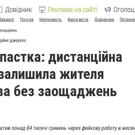
Довідник
Реклама на сайті
Оголо
Вакансії
Погода
Нерухомість
Карта міста
Довідкова
Питання
заощаджень
дійне джерело
-пастка: дистанційна
 залишила жителя
ва без заощаджень
атив понад 84 тисячі гривень через фейкову роботу в месе