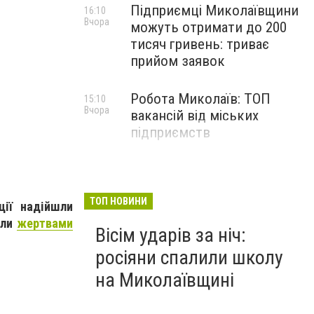
Підприємці Миколаївщини
16:10
Вчора
можуть отримати до 200
тисяч гривень: триває
прийом заявок
Робота Миколаїв: ТОП
15:10
Вчора
вакансій від міських
підприємств
ТОП НОВИНИ
ції надійшли
али
жертвами
Вісім ударів за ніч:
росіяни спалили школу
на Миколаївщині