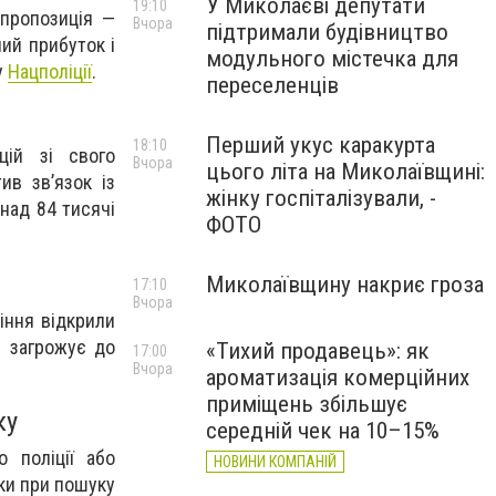
У Миколаєві депутати
19:10
пропозиція —
Вчора
підтримали будівництво
ий прибуток і
модульного містечка для
у
Нацполіції
.
переселенців
Перший укус каракурта
18:10
цій зі свого
Вчора
цього літа на Миколаївщині:
ив зв’язок із
жінку госпіталізували, -
над 84 тисячі
ФОТО
Миколаївщину накриє гроза
17:10
Вчора
іння відкрили
м загрожує до
«Тихий продавець»: як
17:00
Вчора
ароматизація комерційних
приміщень збільшує
ку
середній чек на 10–15%
 поліції або
НОВИНИ КОМПАНІЙ
еки при пошуку