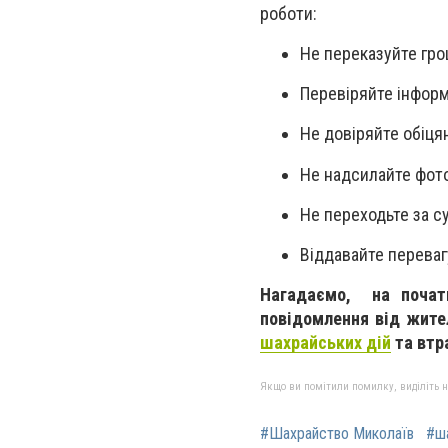
роботи:
Не переказуйте гро
Перевіряйте інформ
Не довіряйте обіцян
Не надсилайте фото 
Не переходьте за 
Віддавайте перева
Нагадаємо, на початк
повідомлення від жите
шахрайських дій
та втр
Якщо ви помітили помилку, виділіть нео
#Шахрайство Миколаїв
#ш