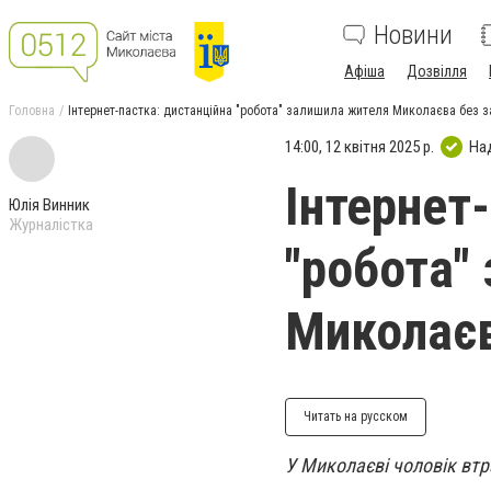
Новини
Афіша
Дозвілля
Головна
Інтернет-пастка: дистанційна "робота" залишила жителя Миколаєва без 
14:00, 12 квітня 2025 р.
На
Інтернет
Юлія Винник
Журналістка
"робота"
Миколає
Читать на русском
У Миколаєві чоловік втр