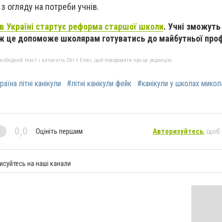
 з огляду на потреби учнів.
 в Україні стартує реформа старшої школи
. Учні зможуть
ж це допоможе школярам готуватись до майбутньої проф
бхідний текст і натисніть Ctrl + Enter, щоб повідомити про це редакцію
раїна літні канікули
#літні канікули фейк
#канікули у школах микол
0,0
Оцініть першим
Авторизуйтесь
, щоб
исуйтесь на наші канали