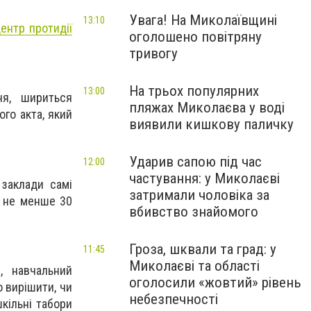
Увага! На Миколаївщині
13:10
ентр протидії
оголошено повітряну
тривогу
На трьох популярних
13:00
ня, шириться
пляжах Миколаєва у воді
го акта, який
виявили кишкову паличку
Ударив сапою під час
12:00
частування: у Миколаєві
 заклади самі
затримали чоловіка за
и не менше 30
вбивство знайомого
Гроза, шквали та град: у
11:45
Миколаєві та області
, навчальний
оголосили «жовтий» рівень
 вирішити, чи
небезпечності
шкільні табори