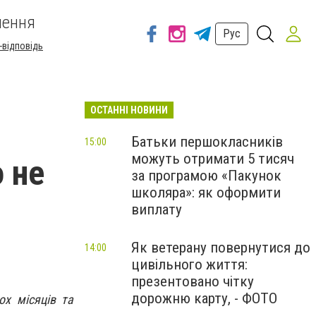
шення
Рус
-відповідь
ОСТАННІ НОВИНИ
Батьки першокласників
15:00
можуть отримати 5 тисяч
о не
за програмою «Пакунок
школяра»: як оформити
виплату
Як ветерану повернутися до
14:00
цивільного життя:
презентовано чітку
дорожню карту, - ФОТО
ох місяців та