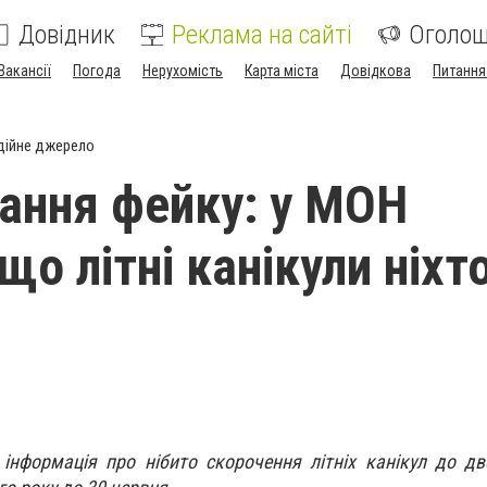
Довідник
Реклама на сайті
Оголо
Вакансії
Погода
Нерухомість
Карта міста
Довідкова
Питання
дійне джерело
ання фейку: у МОН
що літні канікули ніхт
нформація про нібито скорочення літніх канікул до дв