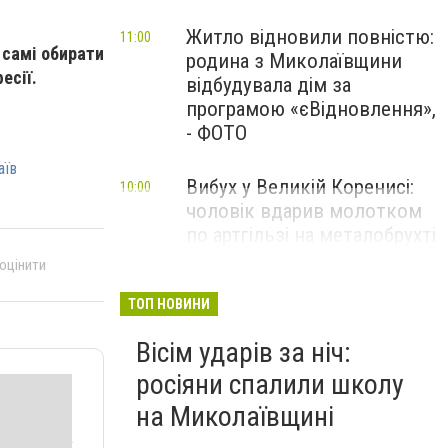
Житло відновили повністю:
11:00
 самі обирати
родина з Миколаївщини
есії.
відбудувала дім за
програмою «єВідновлення»,
- ФОТО
аїв
Вибух у Великій Коренисі:
10:00
чоловік вдарив молотком
по артгільзі на металобрухті
— один загиблий та двоє
 оцінити
поранених
ТОП НОВИНИ
Вісім ударів за ніч:
росіяни спалили школу
на Миколаївщині