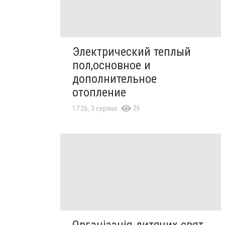
Электрический теплый
пол,основное и
дополнительное
отопление
26
17:26, 3 серпня
Організація дитячих свят,