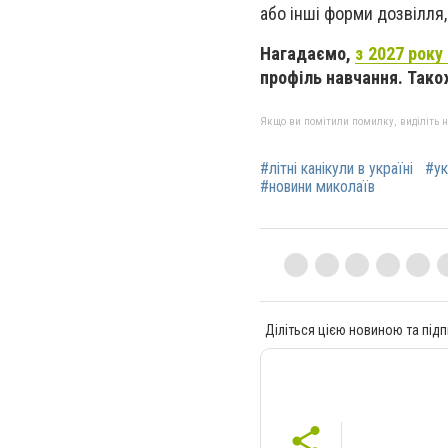
або інші форми дозвілля,
Нагадаємо,
з 2027 року
профіль навчання. Тако
Якщо ви помітили помилку, виділіть нео
#літні канікули в україні
#ук
#новини миколаїв
Діліться цією новиною та підп