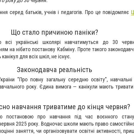
о року до 30 червня.
ня серед батьків, учнів і педагогів. Про це повідомляє
Ц
Що стало причиною паніки?
о всі українські школярі навчатимуться до 30 черв
м на нібито постанову Кабміну. Проте такого законодавчо
канікул для всіх шкіл, не існує.
Законодавча реальність
країни "Про повну загальну середню освіту", навчальні
авчального року. Єдина вимога — канікули мають триват
сно навчання триватиме до кінця червня?
ою постановою про навчання під час воєнного стану
червня 2025 року. Водночас школи мають право самостійно
оцінні заняття, чи організовувати освітні активності, при