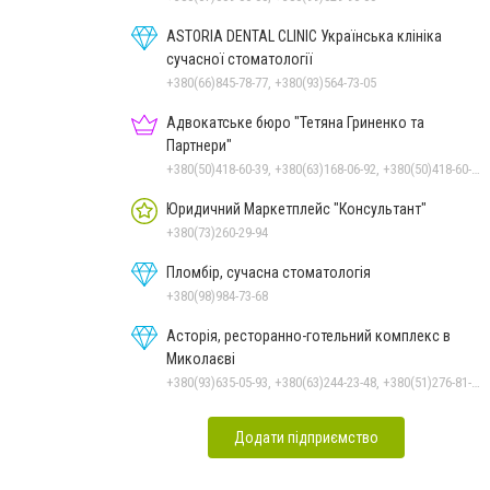
ASTORIA DENTAL CLINIC Українська клініка
сучасної стоматології
+380(66)845-78-77, +380(93)564-73-05
Адвокатське бюро "Тетяна Гриненко та
Партнери"
+380(50)418-60-39, +380(63)168-06-92, +380(50)418-60-39
Юридичний Маркетплейс "Консультант"
+380(73)260-29-94
Пломбір, сучасна стоматологія
+380(98)984-73-68
Асторія, ресторанно-готельний комплекс в
Миколаєві
+380(93)635-05-93, +380(63)244-23-48, +380(51)276-81-65, +380(93)361-03-37, +380(95)172-60-42, +380(51)277-66-77, +380(68)916-39-76
Додати підприємство