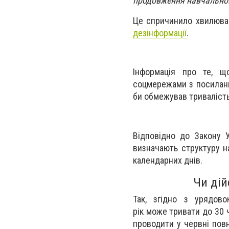
продовження навчальног
Це спричинило хвилюван
дезінформації
.
Інформація про те, щ
соцмережами з посилання
би обмежував тривалість 
Відповідно до Закону У
визначають структуру н
календарних днів.
Чи дій
Так, згідно з урядов
рік може тривати до 30 
проводити у червні повн