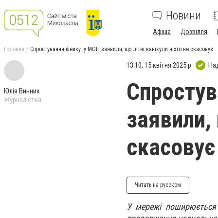
Новини
Афіша
Дозвілля
Головна
Спростування фейку: у МОН заявили, що літні канікули ніхто не скасовує
13:10, 15 квітня 2025 р.
На
Спростув
Юлія Винник
Журналістка
заявили, 
скасовує
Читать на русском
У мережі поширюється і