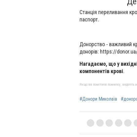
Де
Станція переливання кров
паспорт.
Донорство - важливий кро
донорів: https://donor.u
Нагадаємо, що у вихідн
компонентів крові
.
Якщо ви помітили помилку, виділіть нео
#Донори Миколаїв
#донор