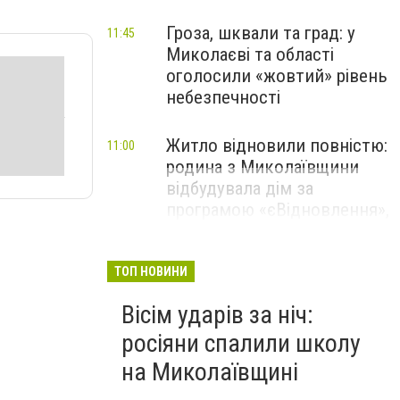
Гроза, шквали та град: у
11:45
Миколаєві та області
оголосили «жовтий» рівень
небезпечності
Житло відновили повністю:
11:00
родина з Миколаївщини
відбудувала дім за
програмою «єВідновлення»,
- ФОТО
ТОП НОВИНИ
Вісім ударів за ніч:
росіяни спалили школу
на Миколаївщині