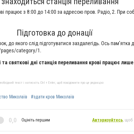
 знаходиться станція переливання
і працює з 8:00 до 14:00 за адресою пров. Радіо, 2. При соб
Підготовка до донації
к, до якого слід підготуватися заздалегідь. Ось пам'ятка 
a/pages/category/1.
і та святкові дні станція переливання крові працює лише
бхідний текст і натисніть Ctrl + Enter, щоб повідомити про це редакцію
ство Миколаїв
#здати кров Миколаїв
0,0
Оцініть першим
Авторизуйтесь
, щоб