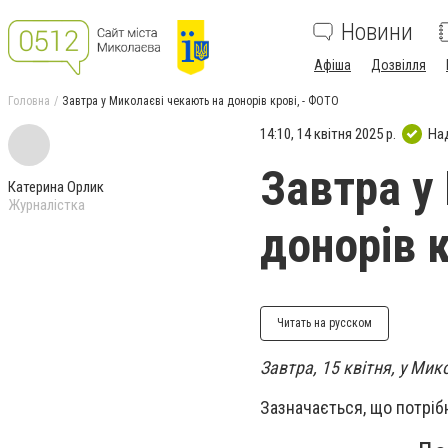
Новини
Афіша
Дозвілля
Головна
Завтра у Миколаєві чекають на донорів крові, - ФОТО
14:10, 14 квітня 2025 р.
На
Завтра у
Катерина Орлик
Журналістка
донорів 
Читать на русском
Завтра, 15 квітня, у Ми
Зазначається, що потрібн