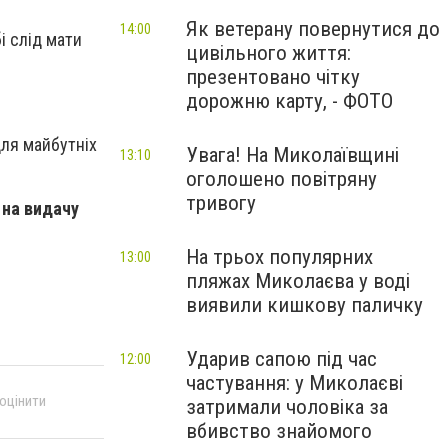
Як ветерану повернутися до
14:00
і слід мати
цивільного життя:
презентовано чітку
дорожню карту, - ФОТО
для майбутніх
Увага! На Миколаївщині
13:10
оголошено повітряну
тривогу
 на видачу
На трьох популярних
13:00
пляжах Миколаєва у воді
виявили кишкову паличку
Ударив сапою під час
12:00
частування: у Миколаєві
 оцінити
затримали чоловіка за
вбивство знайомого