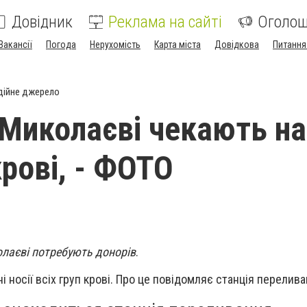
Довідник
Реклама на сайті
Оголо
Вакансії
Погода
Нерухомість
Карта міста
Довідкова
Питання
дійне джерело
 Миколаєві чекають на
крові, - ФОТО
колаєві потребують донорів
.
і носії всіх груп крові. Про це повідомляє станція перелива