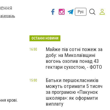
шення
Рус
-відповідь
ОСТАННІ НОВИНИ
Майже пів сотні пожеж за
16:00
добу: на Миколаївщині
вогонь охопив понад 43
гектари сухостою, - ФОТО
Батьки першокласників
15:00
можуть отримати 5 тисяч
за програмою «Пакунок
школяра»: як оформити
ння крові.
виплату