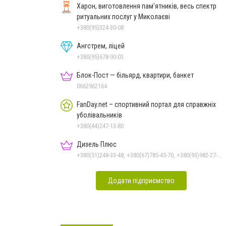
Харон, виготовлення пам'ятників, весь спектр
ритуальних послуг у Миколаєві
+380(95)324-30-08
Ангстрем, ліцей
+380(95)678-90-03
Блок-Пост — більярд, квартири, банкет
0662962164
FanDay.net – спортивний портал для справжніх
уболівальників
+380(44)247-13-80
Дизель Плюс
+380(51)248-33-48, +380(67)785-45-70, +380(93)982-27-24, +380(95)679-54-71, +380(67)512-10-29
Додати підприємство