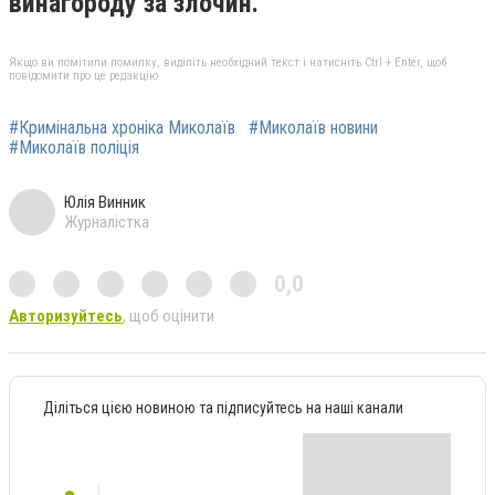
винагороду за злочин.
Якщо ви помітили помилку, виділіть необхідний текст і натисніть Ctrl + Enter, щоб
повідомити про це редакцію
#Кримінальна хроніка Миколаїв
#Миколаїв новини
#Миколаїв поліція
Юлія Винник
Журналістка
0,0
Авторизуйтесь
, щоб оцінити
Діліться цією новиною та підписуйтесь на наші канали