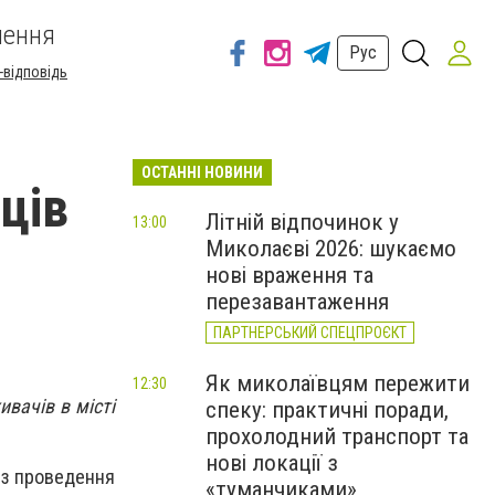
шення
Рус
-відповідь
ОСТАННІ НОВИНИ
вців
Літній відпочинок у
13:00
Миколаєві 2026: шукаємо
а
нові враження та
перезавантаження
ПАРТНЕРСЬКИЙ СПЕЦПРОЄКТ
Як миколаївцям пережити
12:30
вачів в місті
спеку: практичні поради,
прохолодний транспорт та
нові локації з
ез проведення
«туманчиками»