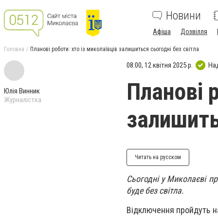
Новини
Афіша
Дозвілля
Головна
Планові роботи: хто із миколаївців залишиться сьогодні без світла
08:00, 12 квітня 2025 р.
На
Планові р
Юлія Винник
Журналістка
залишить
Читать на русском
Сьогодні у Миколаєві пр
буде без світла.
Відключення пройдуть на