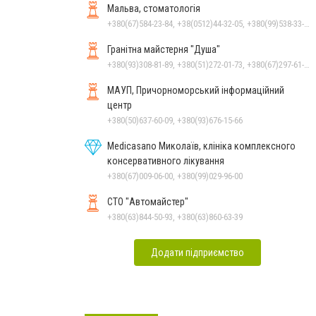
Мальва, стоматологія
+380(67)584-23-84, +38(0512)44-32-05, +380(99)538-33-25, +380(63)977-35-54
Гранітна майстерня "Душа"
+380(93)308-81-89, +380(51)272-01-73, +380(67)297-61-89, +38(093) 308-81-96
МАУП, Причорноморський інформаційний
центр
+380(50)637-60-09, +380(93)676-15-66
Medicasano Миколаїв, клініка комплексного
консервативного лікування
+380(67)009-06-00, +380(99)029-96-00
СТО "Автомайстер"
+380(63)844-50-93, +380(63)860-63-39
Додати підприємство