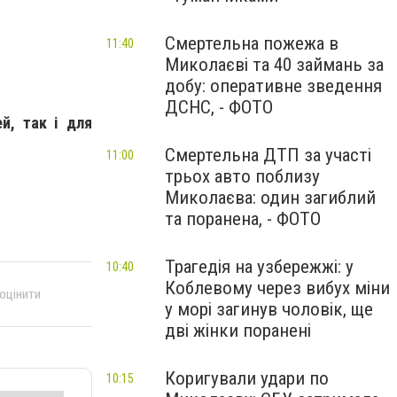
Смертельна пожежа в
11:40
Миколаєві та 40 займань за
добу: оперативне зведення
ДСНС, - ФОТО
й, так і для
Смертельна ДТП за участі
11:00
трьох авто поблизу
Миколаєва: один загиблий
та поранена, - ФОТО
Трагедія на узбережжі: у
10:40
Коблевому через вибух міни
 оцінити
у морі загинув чоловік, ще
дві жінки поранені
Коригували удари по
10:15