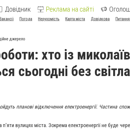
Довідник
Реклама на сайті
Оголо
Вакансії
Погода
Нерухомість
Карта міста
Довідкова
Питання
дійне джерело
оботи: хто із миколаї
ся сьогодні без світл
ойдуть планові відключення електроенергії. Частина спожи
 п'яти вулицях міста. Зокрема електроенергії не буде чер