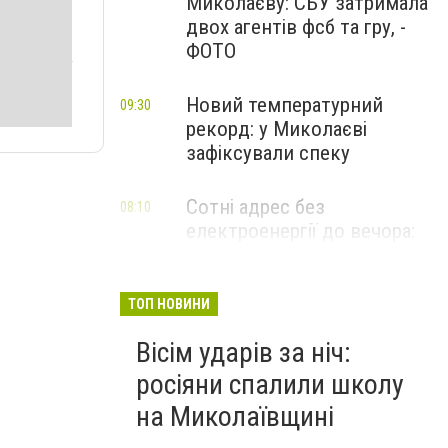
Миколаєву: СБУ затримала
двох агентів фсб та гру, -
ФОТО
Новий температурний
09:30
рекорд: у Миколаєві
зафіксували спеку
Сотні адрес без
08:10
електроенергії до вечора:
де у Миколаєві не буде
світла, - ФОТО
ТОП НОВИНИ
Вісім ударів за ніч:
росіяни спалили школу
на Миколаївщині