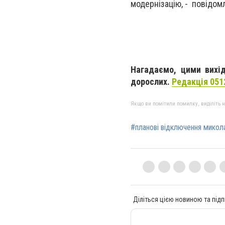
модернізацію, - повідо
Нагадаємо, цими вихід
дорослих
.
Редакція 051
Якщо ви помітили помилку, виділіть нео
#планові відключення микол
Діліться цією новиною та підп