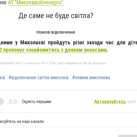
мляє
АТ "Миколаївобленерго".
Де саме не буде світла?
планові відключення
ними у Миколаєві пройдуть різні заходи час для діте
2 пропонує ознайомитись з деяким анонсами
.
бхідний текст і натисніть Ctrl + Enter, щоб повідомити про це редакцію
аїв
#відключення світла миколаїв
#новини миколаєва
0,0
Оцініть першим
Авторизуйтесь
, щоб
исуйтесь на наші канали