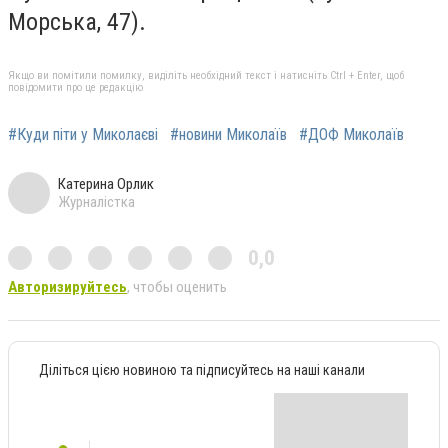
Морська, 47).
Якщо ви помітили помилку, виділіть необхідний текст і натисніть Ctrl + Enter, щоб
повідомити про це редакцію
#Куди піти у Миколаєві
#новини Миколаїв
#ДОФ Миколаїв
Катерина Орлик
Журналістка
0,0
Авторизируйтесь
, чтобы оценить
Діліться цією новиною та підписуйтесь на наші канали