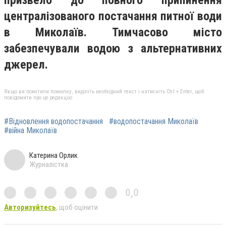
призвело до повного припинення
централізованого постачання питної води
в Миколаїв. Тимчасово місто
забезпечували водою з альтернативних
джерел.
Якщо ви помітили помилку, виділіть необхідний текст і натисніть Ctrl + Enter, щоб
повідомити про це редакцію
#Відновлення водопостачання
#водопостачання Миколаїв
#війна Миколаїв
Катерина Орлик
Журналістка
0,0
Авторизуйтесь
, щоб оцінити