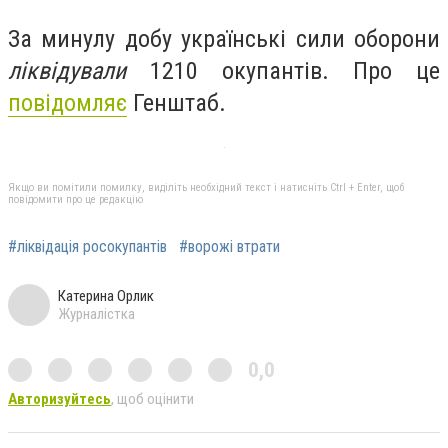
За минулу добу українські сили оборони
ліквідували
1210 окупантів. Про це
повідомляє
Генштаб.
Якщо ви помітили помилку, виділіть необхідний текст і натисніть Ctrl + Enter, щоб
повідомити про це редакцію
#ліквідація росокупантів
#ворожі втрати
Катерина Орлик
Журналістка
0,0
Авторизуйтесь
, щоб оцінити