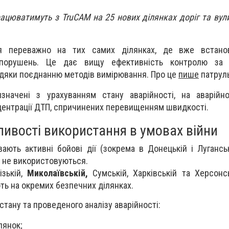
рацюватимуть з TruCAM на 25 нових ділянках доріг та вул
я переважно на тих самих ділянках, де вже встано
ї порушень. Це дає вищу ефективність контролю за
дяки поєднанню методів вимірювання. Про це
пише
патруль
значені з урахуванням стану аварійності, на аварійно
нцентрації ДТП, спричинених перевищенням швидкості.
ливості використання в умовах війни
вають активні бойові дії (зокрема в Донецькій і Луганськ
 не використовуються.
ізькій,
Миколаївській,
Сумській, Харківській та Херсонс
ь на окремих безпечних ділянках.
стану та проведеного аналізу аварійності:
лянок;