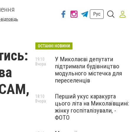
шення
Рус
-відповідь
ОСТАННІ НОВИНИ
тись:
У Миколаєві депутати
19:10
Вчора
підтримали будівництво
ва
модульного містечка для
переселенців
uCAM,
Перший укус каракурта
18:10
Вчора
цього літа на Миколаївщині:
жінку госпіталізували, -
ФОТО