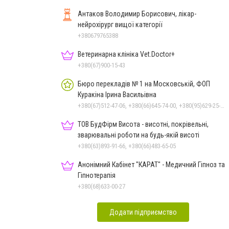
Антаков Володимир Борисович, лікар-
нейрохірург вищої категорії
+380679765388
Ветеринарна клініка Vet.Doctor+
+380(67)900-15-43
Бюро перекладів № 1 на Московській, ФОП
Куракіна Ірина Васильівна
+380(67)512-47-06, +380(66)645-74-00, +380(95)629-25-06, +380(93)383-31-61, +380(66)645-74-00
ТОВ БудФірм Висота - висотні, покрівельні,
зварювальні роботи на будь-якій висоті
+380(63)893-91-66, +380(66)483-65-05
Анонімний Кабінет "КАРАТ" - Медичний Гіпноз та
Гіпнотерапія
+380(68)633-00-27
Додати підприємство