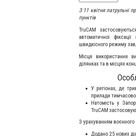
З 11 квітня патрульні п
пунктів
TruCAM застосовуютьс
автоматичної фіксаці
швидкісного режиму зав
Місця використання ви
ділянках та в місцях ко
Особ
У регіонах, де три
прилади тимчасово
Натомість у Запор
TruCAM застосовуют
З урахуванням воєнного 
Додано 25 нових ді