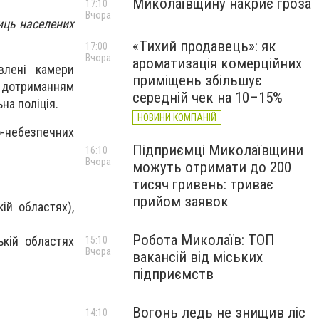
Миколаївщину накриє гроза
17:10
Вчора
иць населених
«Тихий продавець»: як
17:00
Вчора
ароматизація комерційних
влені камери
приміщень збільшує
 дотриманням
середній чек на 10–15%
на поліція.
НОВИНИ КОМПАНІЙ
-небезпечних
Підприємці Миколаївщини
16:10
Вчора
можуть отримати до 200
тисяч гривень: триває
прийом заявок
ій областях),
Робота Миколаїв: ТОП
ькій областях
15:10
Вчора
вакансій від міських
підприємств
Вогонь ледь не знищив ліс
14:10