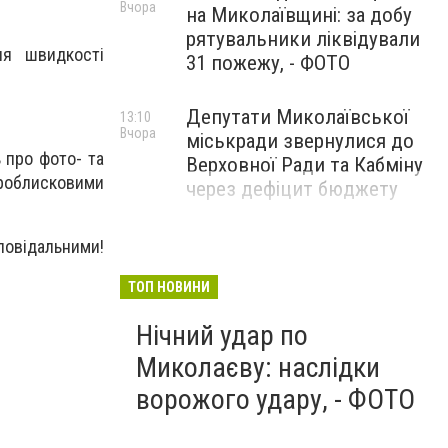
Вчора
на Миколаївщині: за добу
рятувальники ліквідували
ня швидкості
31 пожежу, - ФОТО
Депутати Миколаївської
13:10
Вчора
міськради звернулися до
 про фото- та
Верховної Ради та Кабміну
проблисковими
через дефіцит бюджету
овідальними!
ТОП НОВИНИ
Нічний удар по
Миколаєву: наслідки
ворожого удару, - ФОТО