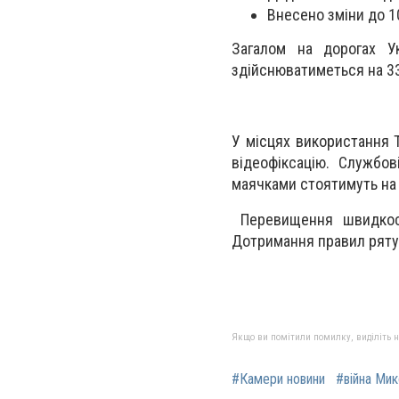
Внесено зміни до 1
Загалом на дорогах У
здійснюватиметься на 33
У місцях використання 
відеофіксацію. Службов
маячками стоятимуть на 
Перевищення швидкост
Дотримання правил ряту
Якщо ви помітили помилку, виділіть нео
#Камери новини
#війна Мик