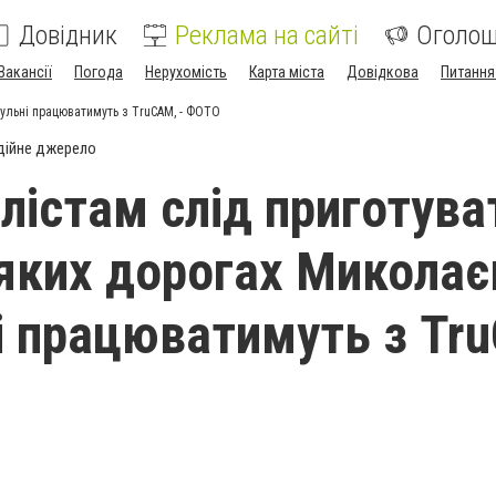
Довідник
Реклама на сайті
Оголо
Вакансії
Погода
Нерухомість
Карта міста
Довідкова
Питання
рульні працюватимуть з TruCAM, - ФОТО
дійне джерело
лістам слід приготува
яких дорогах Миколає
і працюватимуть з Tr