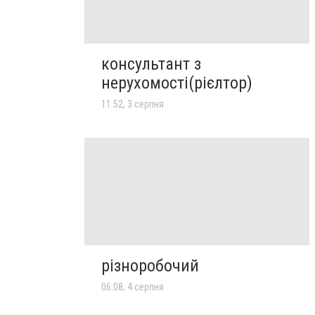
консультант з
нерухомості(рієлтор)
11:52, 3 серпня
різноробочий
06:08, 4 серпня