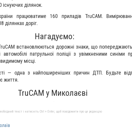
0 існуючих ділянок.
країни працюватиме 160 приладів TruCAM. Вимірюван
8 ділянках доріг.
Нагадуємо:
TruCAM встановлюються дорожні знаки, що попереджають
і автомобілі патрульної поліції з увімкненими синіми 
видимому місці.
і — одна з найпоширеніших причин ДТП. Будьте відп
є життя.
TruCAM у Миколаєві
бхідний текст і натисніть Ctrl + Enter, щоб повідомити про це редакцію
олаїв