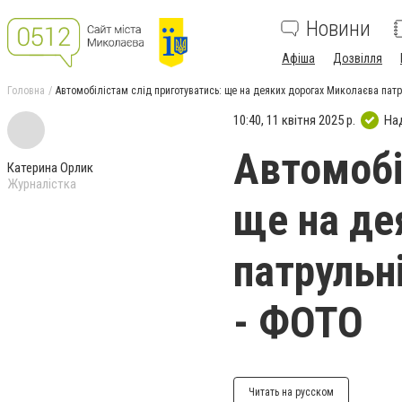
Новини
Афіша
Дозвілля
Головна
Автомобілістам слід приготуватись: ще на деяких дорогах Миколаєва пат
10:40, 11 квітня 2025 р.
На
Автомобі
Катерина Орлик
Журналістка
ще на де
патрульн
- ФОТО
Читать на русском