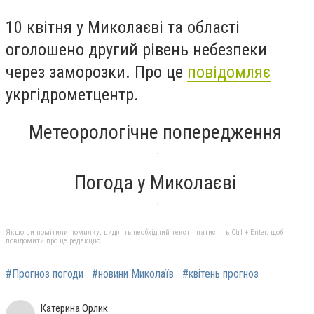
10 квітня у Миколаєві та області
оголошено другий рівень небезпеки
через заморозки. Про це
повідомляє
укргідрометцентр.
Метеорологічне попередження
Погода у Миколаєві
Якщо ви помітили помилку, виділіть необхідний текст і натисніть Ctrl + Enter, щоб
повідомити про це редакцію
#Прогноз погоди
#новини Миколаїв
#квітень прогноз
Катерина Орлик