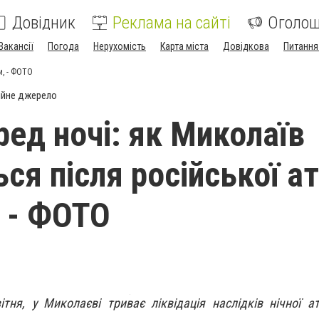
Довідник
Реклама на сайті
Оголо
Вакансії
Погода
Нерухомість
Карта міста
Довідкова
Питання
и, - ФОТО
ійне джерело
ред ночі: як Миколаїв
ся після російської а
 - ФОТО
тня, у Миколаєві триває ліквідація наслідків нічної а