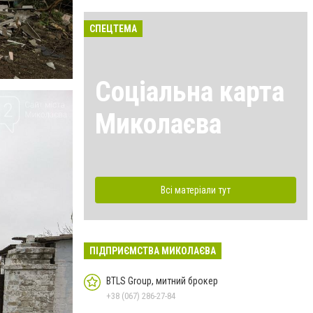
СПЕЦТЕМА
Соціальна карта
Миколаєва
Всі матеріали тут
ПІДПРИЄМСТВА МИКОЛАЄВА
BTLS Group, митний брокер
+38 (067) 286-27-84