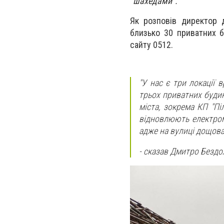
"шахедами".
Як розповів
директор 
близько 30 приватних б
сайту 0512.
"У нас є три локації
трьох приватних будин
міста, зокрема КП "Пі
відновлюють електром
адже на вулиці дощова
- сказав
Дмитро Бездо