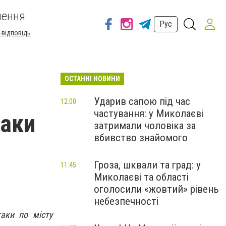
шення
Рус
-відповідь
ОСТАННІ НОВИНИ
Ударив сапою під час
12:00
частування: у Миколаєві
таки
затримали чоловіка за
вбивство знайомого
Гроза, шквали та град: у
11:45
Миколаєві та області
оголосили «жовтий» рівень
небезпечності
таки по місту