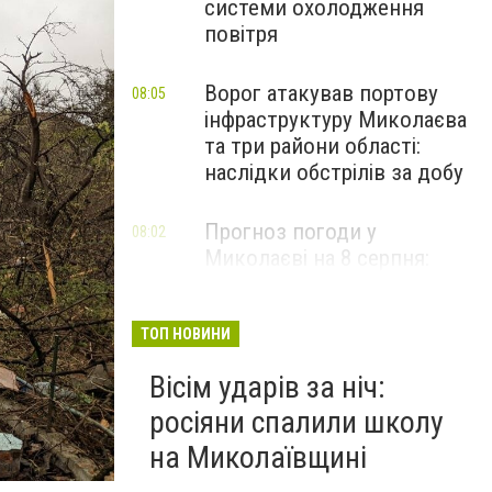
системи охолодження
повітря
Ворог атакував портову
08:05
інфраструктуру Миколаєва
та три райони області:
наслідки обстрілів за добу
Прогноз погоди у
08:02
Миколаєві на 8 серпня:
зміни та дощі
ТОП НОВИНИ
Вісім ударів за ніч:
росіяни спалили школу
на Миколаївщині