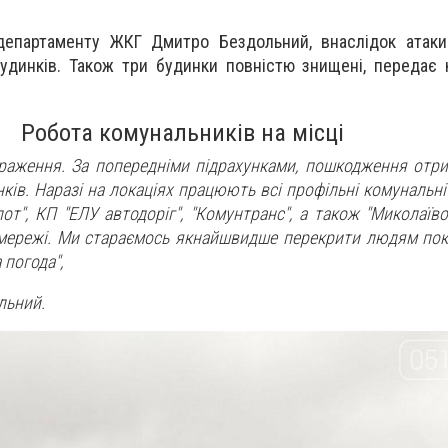
департаменту ЖКГ Дмитро Бездольний, внаслідок атак
удинків. Також три будинки повністю знищені,
передає 
Робота комунальників на місці
 враження. За попередніми підрахунками, пошкодження отр
ків. Наразі на локаціях працюють всі профільні комунальн
лот", КП "ЕЛУ автодоріг", "Комунтранс", а також "Миколаїво
ережі. Ми стараємось якнайшвидше перекрити людям покрі
 погода",
льний.