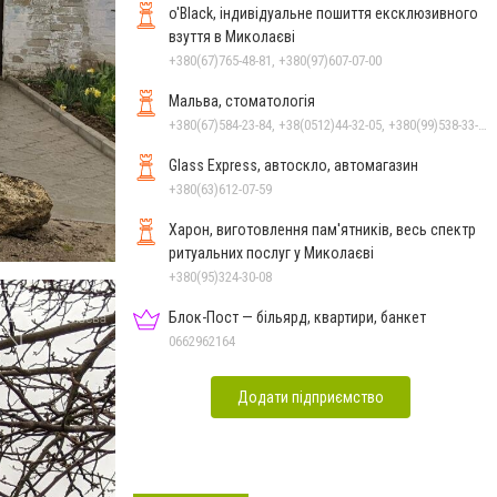
o'Black, індивідуальне пошиття ексклюзивного
взуття в Миколаєві
+380(67)765-48-81, +380(97)607-07-00
Мальва, стоматологія
+380(67)584-23-84, +38(0512)44-32-05, +380(99)538-33-25, +380(63)977-35-54
Glass Express, автоскло, автомагазин
+380(63)612-07-59
Харон, виготовлення пам'ятників, весь спектр
ритуальних послуг у Миколаєві
+380(95)324-30-08
Блок-Пост — більярд, квартири, банкет
0662962164
Додати підприємство