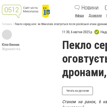
Новини
Афіша
Дозвілля
Головна
Пекло серед ночі: як Миколаїв оговтується після російської атаки дронам
11:30, 6 квітня 2025 р.
Над
Пекло се
Юлія Винник
Журналістка
оговтуєть
дронами,
Читать на русском
Станом на ранок, 6 кві