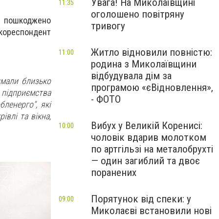
Увага! На Миколаївщині
11:35
оголошено повітряну
и пошкоджено
тривогу
кореспондент
Житло відновили повністю:
11:00
родина з Миколаївщини
відбудувала дім за
имали близько
програмою «єВідновлення»,
і підприємства
- ФОТО
бленерго", які
влі та вікна,
Вибух у Великій Коренисі:
10:00
чоловік вдарив молотком
по артгільзі на металобрухті
— один загиблий та двоє
поранених
Порятунок від спеки: у
09:00
Миколаєві встановили нові