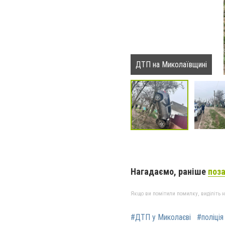
ДТП на Миколаївщині
Нагадаємо, раніше
поза
Якщо ви помітили помилку, виділіть нео
#ДТП у Миколаєві
#поліція