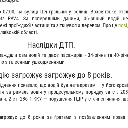
страждалі.
о 07:00, на вулиці Центральній у селищі Возсіятське стал
ota RAV4. За попередніми даними, 36-річний водій н
межі проїжджої частини та зіткнувся з деревом. Про це
пов
олаївській області.
Наслідки ДТП.
траждали сам водій та двоє пасажирів - 34-річна та 40-річ
рню з тілесними ушкодженнями.
дію загрожує
загрожує до 8 років.
дчення показало, що водій був нетверезим — у його крові
ція затримала водія у процесуальному порядку за ст. 208
за ч. 2 ст. 286-1 ККУ — порушення ПДР у стані сп’яніння, 
загрожує до 8 років за ґратами з позбавленням права 