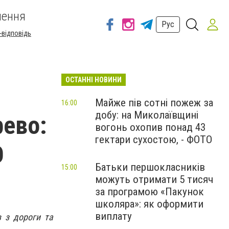
шення
Рус
-відповідь
ОСТАННІ НОВИНИ
Майже пів сотні пожеж за
16:00
добу: на Миколаївщині
рево:
вогонь охопив понад 43
гектари сухостою, - ФОТО
О
Батьки першокласників
15:00
можуть отримати 5 тисяч
за програмою «Пакунок
школяра»: як оформити
виплату
в з дороги та