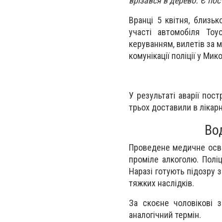
врізався в дерево. Є по
Вранці 5 квітня, близьк
участі автомобіля Toy
керуванням, вилетів за 
комунікації поліції у Мик
У результаті аварії пос
трьох доставили в ліка
Во
Проведене медичне осві
проміле алкоголю. Полі
Наразі готують підозру 
тяжких наслідків.
За скоєне чоловікові 
аналогічний термін.