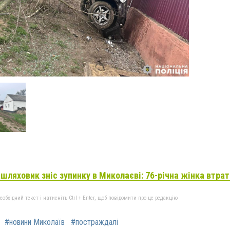
шляховик зніс зупинку в Миколаєві: 76-річна жінка втрат
бхідний текст і натисніть Ctrl + Enter, щоб повідомити про це редакцію
#новини Миколаїв
#постраждалі