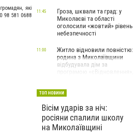
громадян, які
Гроза, шквали та град: у
11:45
0 98 581 0688
Миколаєві та області
оголосили «жовтий» рівень
небезпечності
Житло відновили повністю:
11:00
родина з Миколаївщини
відбудувала дім за
програмою «єВідновлення»,
- ФОТО
ТОП НОВИНИ
Вісім ударів за ніч:
росіяни спалили школу
на Миколаївщині