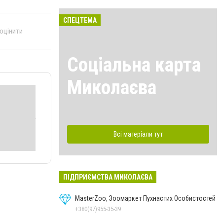
СПЕЦТЕМА
 оцінити
Соціальна карта
Миколаєва
Всі матеріали тут
ПІДПРИЄМСТВА МИКОЛАЄВА
MasterZoo, Зоомаркет Пухнастих Особистостей
+380(97)955-35-39