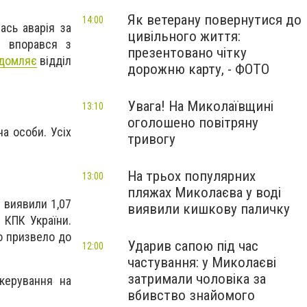
Як ветерану повернутися до
14:00
ась аварія за
цивільного життя:
е впорався з
презентовано чітку
ідомляє
відділ
дорожню карту, - ФОТО
Увага! На Миколаївщині
13:10
оголошено повітряну
на особи. Усіх
тривогу
На трьох популярних
13:00
пляжах Миколаєва у воді
 виявили 1,07
виявили кишкову паличку
 КПК України.
що призвело до
Ударив сапою під час
12:00
частування: у Миколаєві
затримали чоловіка за
керування на
вбивство знайомого