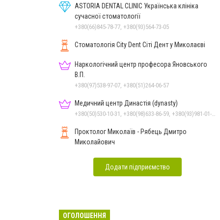
ASTORIA DENTAL CLINIC Українська клініка
сучасної стоматології
+380(66)845-78-77, +380(93)564-73-05
Стоматологія City Dent Сіті Дент у Миколаєві
Наркологічний центр професора Яновського
В.П.
+380(97)538-97-07, +380(51)264-06-57
Медичний центр Династія (dynasty)
+380(50)530-10-31, +380(98)633-86-59, +380(93)981-01-61
Проктолог Миколаїв - Рябець Дмитро
Миколайович
Додати підприємство
ОГОЛОШЕННЯ