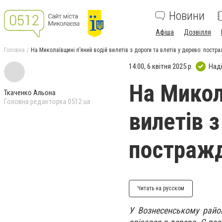
Новини
Афіша
Дозвілля
Головна
На Миколаївщині п’яний водій вилетів з дороги та влетів у дерево: пост
14:00, 6 квітня 2025 р.
Над
На Микол
Ткаченко Альона
Головна редакторка 0512.ua
вилетів з
постражд
Читать на русском
У Вознесенському район