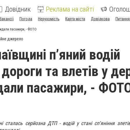
Довідник
Реклама на сайті
Оголо
Вакансії
Погода
Нерухомість
Карта міста
Довідкова
Питання
раждали пасажири, - ФОТО
ійне джерело
аївщині п’яний водій
 дороги та влетів у де
али пасажири, - ФОТ
і сталась серйозна ДТП - водій у стані сп’яніння злеті