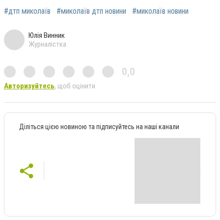
#дтп миколаїв
#миколаїв дтп новини
#миколаїв новини
Юлія Винник
Журналістка
0,0
Авторизуйтесь
, щоб оцінити
Діліться цією новиною та підписуйтесь на наші канали