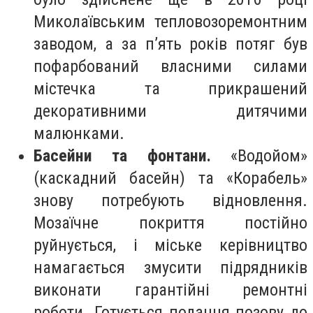
Миколаївським тепловозоремонтним
заводом, а за п’ять років потяг був
пофарбований власними силами
містечка та прикрашений
декоративними дитячими
малюнками.
Басейни та фонтани.
«Водойом»
(каскадний басейн) та «Корабель»
знову потребують відновлення.
Мозаїчне покриття постійно
руйнується, і міське керівництво
намагається змусити підрядників
виконати гарантійні ремонтні
роботи. Г
отується подання позову до