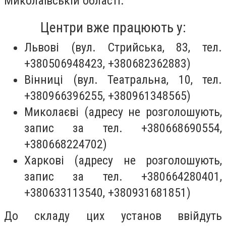
Миколаївській області.
Центри вже працюють у:
Львові (вул. Стрийська, 83, тел.
+380506948423, +380682362883)
Вінниці (вул. Театральна, 10, тел.
+380966396255, +380961348565)
Миколаєві (адресу не розголошують,
запис за тел. +380668690554,
+380668224702)
Харкові (адресу не розголошують,
запис за тел. +380664280401,
+380633113540, +380931681851)
До складу цих установ ввійдуть