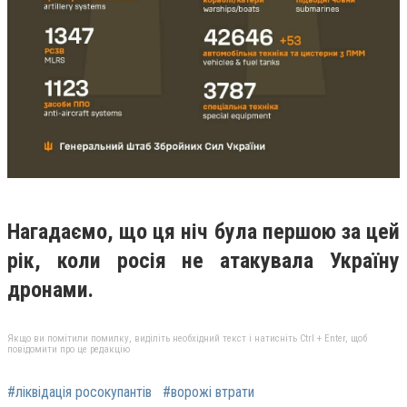
Нагадаємо, що ця ніч була першою за цей
рік, коли росія не атакувала Україну
дронами.
Якщо ви помітили помилку, виділіть необхідний текст і натисніть Ctrl + Enter, щоб
повідомити про це редакцію
#ліквідація росокупантів
#ворожі втрати