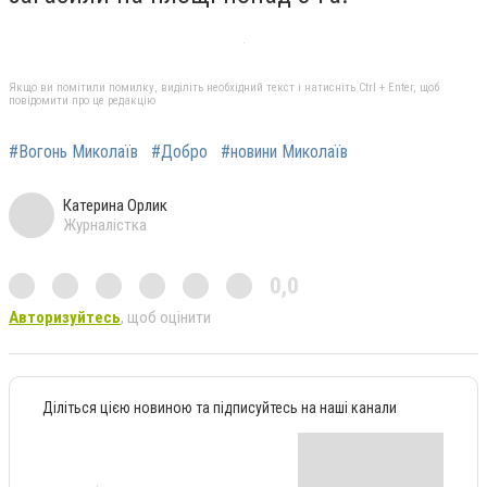
Якщо ви помітили помилку, виділіть необхідний текст і натисніть Ctrl + Enter, щоб
повідомити про це редакцію
#Вогонь Миколаїв
#Добро
#новини Миколаїв
Катерина Орлик
Журналістка
0,0
Авторизуйтесь
, щоб оцінити
Діліться цією новиною та підписуйтесь на наші канали