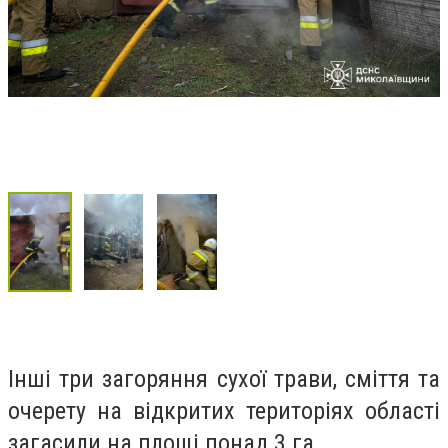
Інші три загоряння сухої трави, сміття та
очерету на відкритих територіях області
загасили на площі понад 3 га.