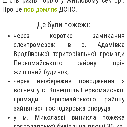
Шість разів горіло у житловому секторі.
Про це
повідомляє
ДСНС.
Де були пожежі:
через коротке замикання
електромережі в с. Адамівка
Врадіївської територіальної громади
Первомайського району горів
житловий будинок,
через необережне поводження з
вогнем у с. Конецпіль Первомайської
громади Первомайського району
зайнялася господарська споруда,
у м. Миколаєві виникла пожежа
господарської будівлі на площі 30 кв.