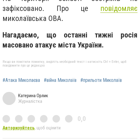
зафіксовано. Про це
повідомляє
миколаївська ОВА.
Нагадаємо, що останні тижні росія
масовано атакує міста України.
Якщо ви помітили помилку, виділіть необхідний текст і натисніть Ctrl + Enter, щоб
повідомити про це редакцію
#Атака Миколаєва
#війна Миколаїв
#прильоти Миколаїв
Катерина Орлик
Журналістка
0,0
Авторизуйтесь
, щоб оцінити