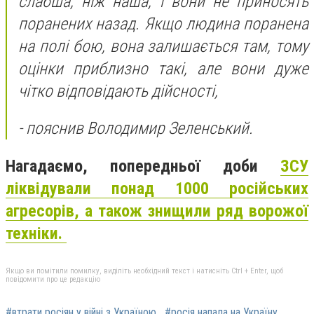
слабша, ніж наша, і вони не приносять
поранених назад. Якщо людина поранена
на полі бою, вона залишається там, тому
оцінки приблизно такі, але вони дуже
чітко відповідають дійсності,
- пояснив Володимир Зеленський.
Нагадаємо, попередньої доби
ЗСУ
ліквідували понад 1000 російських
агресорів, а також знищили ряд ворожої
техніки.
Якщо ви помітили помилку, виділіть необхідний текст і натисніть Ctrl + Enter, щоб
повідомити про це редакцію
#втрати росіян у війні з Україною
#росія напала на Україну