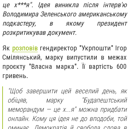
це х***я". Ідея виникла після інтерв'ю
Володимира Зеленського американському
подкастеру, в якому президент
розкритикував документ.
Як
розповів
гендиректор "Укрпошти" Ігор
Смілянський, марку випустили в межах
проєкту "Власна марка". Її вартість 600
гривень.
"Щоб завершити цей веселий день, як
обіцяв, марку "Будапештський
меморандум — це х...я" можна придбати
онлайн. Кому ця ідея не до вподоби, той
оминає. Демократія й свобода слова в