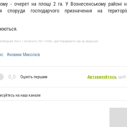
ншому - очерет на площі 2 га. У Вознесенському районі 
ня споруди господарчого призначення на території
люються.
бхідний текст і натисніть Ctrl + Enter, щоб повідомити про це редакцію
нс
#новини Миколаїв
0,0
Оцініть першим
Авторизуйтесь
, щоб
исуйтесь на наші канали