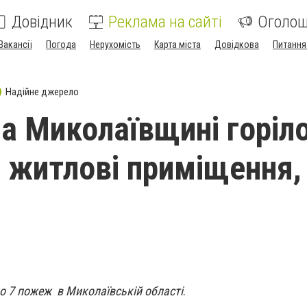
Довідник
Реклама на сайті
Оголо
Вакансії
Погода
Нерухомість
Карта міста
Довідкова
Питання
Надійне джерело
на Миколаївщині горіл
а житлові приміщення, 
о 7 пожеж в Миколаївській області
.