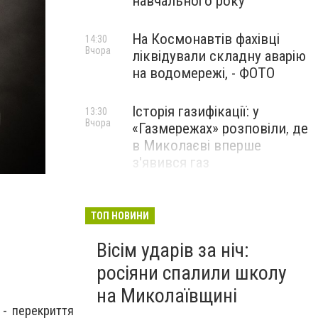
навчального року
На Космонавтів фахівці
14:30
Вчора
ліквідували складну аварію
на водомережі, - ФОТО
Історія газифікації: у
13:30
Вчора
«Газмережах» розповіли, де
в Миколаєві вперше
з'явився газ
Літній відпочинок у
13:00
Вчора
Миколаєві 2026: шукаємо
ТОП НОВИНИ
нові враження та
Вісім ударів за ніч:
перезавантаження
росіяни спалили школу
ПАРТНЕРСЬКИЙ СПЕЦПРОЄКТ
на Миколаївщині
 - перекриття