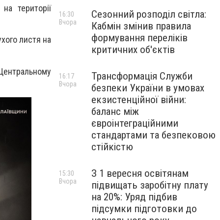
на території
Сезонний розподіл світла:
16:30
Вчора
Кабмін змінив правила
формування переліків
хого листя на
критичних об'єктів
 Центральному
Трансформація Служби
16:17
Вчора
безпеки України в умовах
екзистенційної війни:
баланс між
євроінтеграційними
стандартами та безпековою
стійкістю
З 1 вересня освітянам
15:30
Вчора
підвищать заробітну плату
на 20%: Уряд підбив
підсумки підготовки до