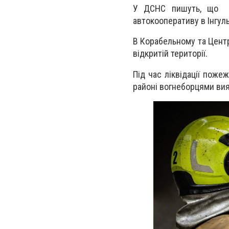
У ДСНС пишуть, що у 
автокооперативу в Інгул
В Корабельному та Центр
відкритій території.
Під час ліквідації пож
районі вогнеборцями вияв