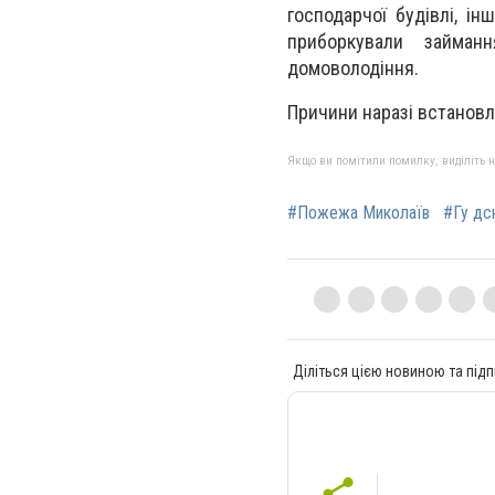
господарчої будівлі, і
приборкували займан
домоволодіння.
Причини наразі встанов
Якщо ви помітили помилку, виділіть нео
#Пожежа Миколаїв
#Гу дс
Діліться цією новиною та підп