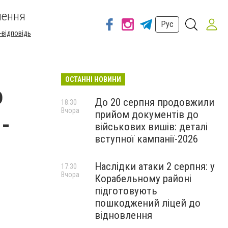
шення
Рус
-відповідь
ОСТАННІ НОВИНИ
о
До 20 серпня продовжили
18:30
Вчора
прийом документів до
-
військових вишів: деталі
вступної кампанії-2026
Наслідки атаки 2 серпня: у
17:30
Вчора
Корабельному районі
підготовують
пошкоджений ліцей до
відновлення