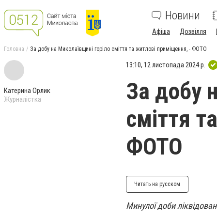
Новини
Афіша
Дозвілля
Головна
За добу на Миколаївщині горіло сміття та житлові приміщення, - ФОТО
13:10, 12 листопада 2024 р.
За добу 
Катерина Орлик
Журналістка
сміття т
ФОТО
Читать на русском
Минулої доби ліквідован