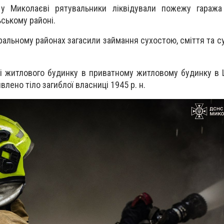
Миколаєві рятувальники ліквідували пожежу гаража 
ьському районі.
альному районах загасили займання сухостою, сміття та су
ежі житлового будинку в приватному житловому будинку в
лено тіло загиблої власниці 1945 р. н.