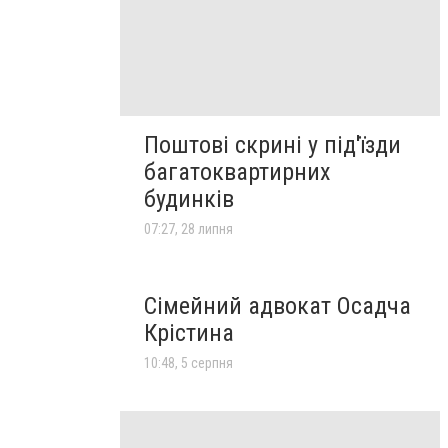
Поштові скрині у під'їзди
багатоквартирних
будинків
07:27, 28 липня
Сімейний адвокат Осадча
Крістина
10:48, 5 серпня