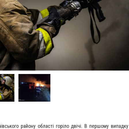
ївського району області горіло двічі. В першому випадку