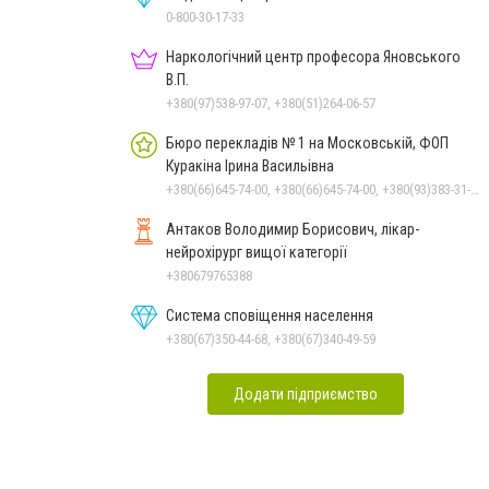
0-800-30-17-33
Наркологічний центр професора Яновського
В.П.
+380(97)538-97-07, +380(51)264-06-57
Бюро перекладів № 1 на Московській, ФОП
Куракіна Ірина Васильівна
+380(66)645-74-00, +380(66)645-74-00, +380(93)383-31-61, +380(95)629-25-06, +380(67)512-47-06
Антаков Володимир Борисович, лікар-
нейрохірург вищої категорії
+380679765388
Система сповіщення населення
+380(67)350-44-68, +380(67)340-49-59
Додати підприємство