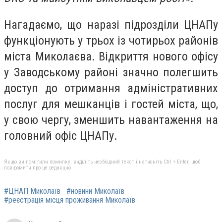
Нагадаємо, що наразі підрозділи ЦНАПу
функціонують у трьох із чотирьох районів
міста Миколаєва. Відкриття нового офісу
у Заводському районі значно полегшить
доступ до отримання адміністративних
послуг для мешканців і гостей міста, що,
у свою чергу, зменшить навантаження на
головний офіс ЦНАПу.
Якщо ви помітили помилку, виділіть необхідний текст і натисніть Ctrl + Enter, щоб
повідомити про це редакцію
#ЦНАП Миколаїв
#новини Миколаїв
#реєстрація місця проживання Миколаїв