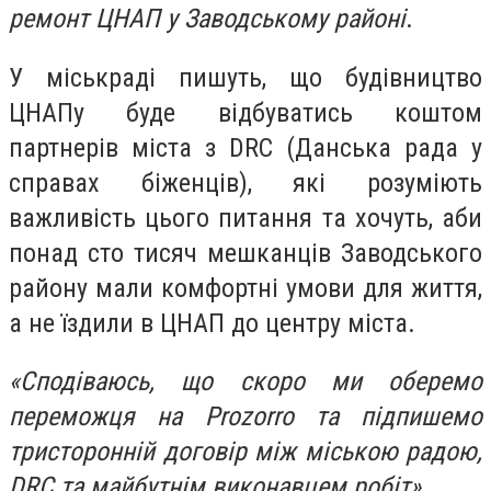
ремонт ЦНАП у Заводському районі
.
У міськраді пишуть, що будівництво
ЦНАПу буде відбуватись коштом
партнерів міста з DRC (Данська рада у
справах біженців), які розуміють
важливість цього питання та хочуть, аби
понад сто тисяч мешканців Заводського
району мали комфортні умови для життя,
а не їздили в ЦНАП до центру міста.
«Сподіваюсь, що скоро ми оберемо
переможця на Prozorro та підпишемо
тристоронній договір між міською радою,
DRC та майбутнім виконавцем робіт».