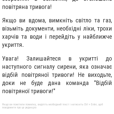
повітряна тривога!
Якщо ви вдома, вимкніть світло та газ,
візьміть документи, необхідні ліки, трохи
харчів та води і перейдіть у найближче
укриття.
Увага! Залишайтеся в укритті до
наступного сигналу сирени, яка означає
відбій повітряної тривоги! Не виходьте,
доки не буде дана команда "Відбій
повітряної тривоги!"
Якщо ви помітили помилку, виділіть необхідний текст і натисніть Ctrl + Enter, щоб
повідомити про це редакцію