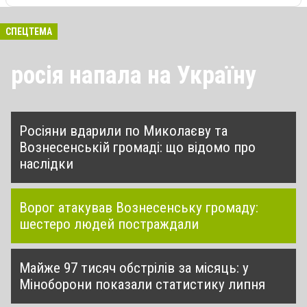
СПЕЦТЕМА
росія напала на Україну
Росіяни вдарили по Миколаєву та
Вознесенській громаді: що відомо про
наслідки
Ворог атакував Вознесенську громаду:
шестеро людей постраждали
Майже 97 тисяч обстрілів за місяць: у
Міноборони показали статистику липня