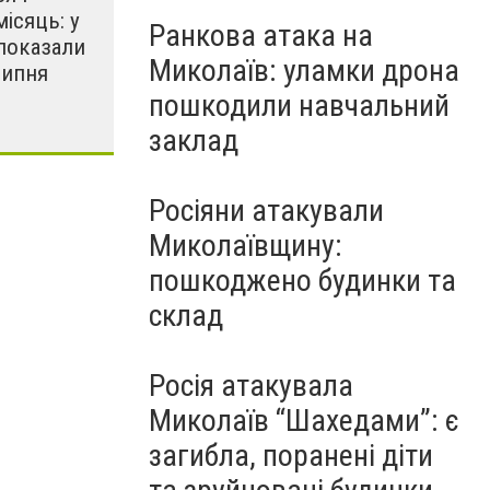
місяць: у
Ранкова атака на
показали
Миколаїв: уламки дрона
липня
пошкодили навчальний
заклад
Росіяни атакували
Миколаївщину:
пошкоджено будинки та
склад
Росія атакувала
Миколаїв “Шахедами”: є
загибла, поранені діти