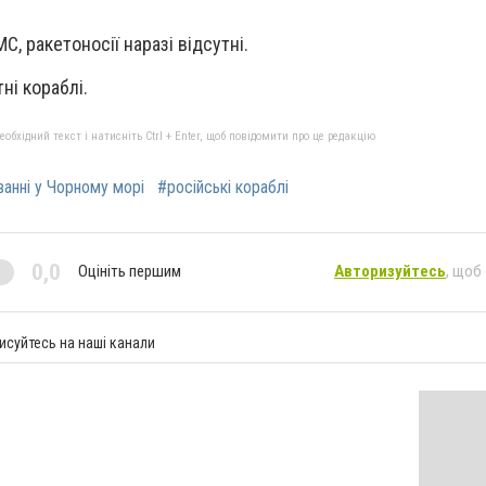
С, ракетоносії наразі відсутні.
ні кораблі.
бхідний текст і натисніть Ctrl + Enter, щоб повідомити про це редакцію
ванні у Чорному морі
#російські кораблі
0,0
Оцініть першим
Авторизуйтесь
, щоб
исуйтесь на наші канали