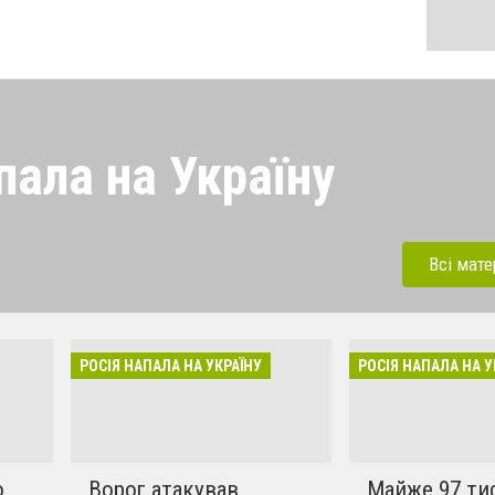
пала на Україну
 напала на Україну під
ерації. Зараз рашисти
Всі мате
динки, дитсадки,школи,
бують вбивати мирних та
инки в селах. Ми боремось
РОСІЯ НАПАЛА НА УКРАЇНУ
РОСІЯ НАПАЛА НА У
!!
о
Ворог атакував
Майже 97 ти