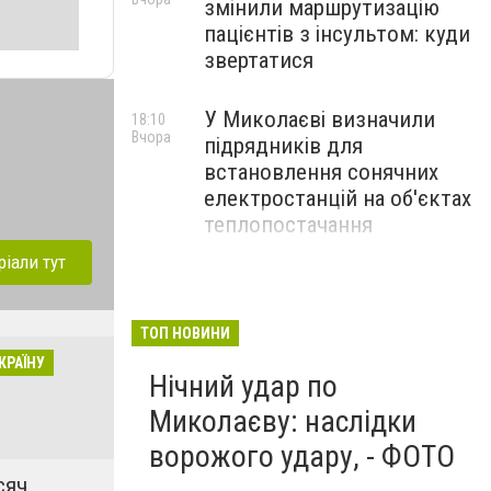
змінили маршрутизацію
пацієнтів з інсультом: куди
звертатися
У Миколаєві визначили
18:10
Вчора
підрядників для
встановлення сонячних
електростанцій на об'єктах
теплопостачання
ріали тут
Потяги Миколаїв:
17:10
Вчора
актуальний розклад на
серпень
ТОП НОВИНИ
КРАЇНУ
Нічний удар по
Миколаєву: наслідки
ворожого удару, - ФОТО
сяч