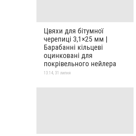
Цвяхи для бітумної
черепиці 3,1×25 мм |
Барабанні кільцеві
оцинковані для
покрівельного нейлера
13:14, 31 липня