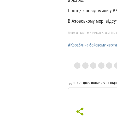
кораблі.
Проте,як повідомили у ВМ
В Азовському морі відсут
Якщо ви помітили помилку, виділіть нео
#Кораблі на бойовому чергу
Діліться цією новиною та підп