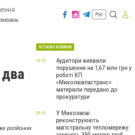
шення
Рус
-відповідь
ОСТАННІ НОВИНИ
Аудитори виявили
10:10
порушення на 1,67 млн грн у
 два
роботі КП
«Миколаївпастранс»:
матеріали передано до
прокуратури
У Миколаєві
09:10
реконструюють
магістральну тепломережу:
ва російських
замінять 350 метрів труб, -