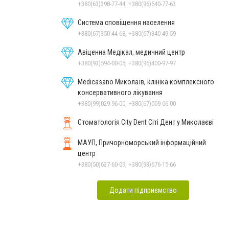
+380(63)398-77-44, +380(96)540-77-63
Система сповіщення населення
+380(67)350-44-68, +380(67)340-49-59
Авіценна Медікал, медичний центр
+380(93)594-00-05, +380(96)400-97-97
Medicasano Миколаїв, клініка комплексного
консервативного лікування
+380(99)029-96-00, +380(67)009-06-00
Стоматологія City Dent Сіті Дент у Миколаєві
МАУП, Причорноморський інформаційний
центр
+380(50)637-60-09, +380(93)676-15-66
Додати підприємство