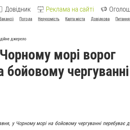
Довідник
Реклама на сайті
Оголо
Вакансії
Погода
Нерухомість
Карта міста
Довідкова
Питання
дійне джерело
 Чорному морі ворог
а бойовому чергуванні
авня, у Чорному морі на бойовому чергуванні перебуває д