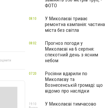
ФОТО
У Миколаєві триває
08:10
ремонтна кампанія: частина
міста без світла
Прогноз погоди у
08:02
Миколаєві на 6 серпня:
спекотний день з ясним
небом
 оцінити
Росіяни вдарили по
07:20
Миколаєву та
Вознесенській громаді: що
відомо про наслідки
У Миколаєві тимчасово
19:10
Вчора