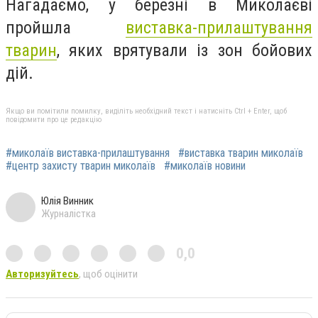
Нагадаємо, у березні в Миколаєві
пройшла
виставка-прилаштування
тварин
, яких врятували із зон бойових
дій.
Якщо ви помітили помилку, виділіть необхідний текст і натисніть Ctrl + Enter, щоб
повідомити про це редакцію
#миколаїв виставка-прилаштування
#виставка тварин миколаїв
#центр захисту тварин миколаїв
#миколаїв новини
Юлія Винник
Журналістка
0,0
Авторизуйтесь
, щоб оцінити