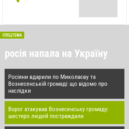
СПЕЦТЕМА
росія напала на Україну
Росіяни вдарили по Миколаєву та
Вознесенській громаді: що відомо про
наслідки
Ворог атакував Вознесенську громаду:
шестеро людей постраждали