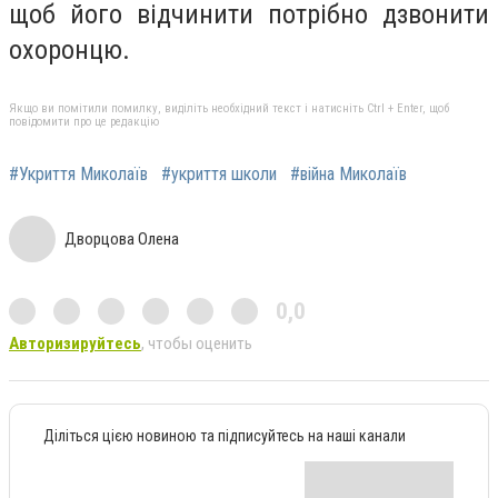
щоб його відчинити потрібно дзвонити
охоронцю.
Якщо ви помітили помилку, виділіть необхідний текст і натисніть Ctrl + Enter, щоб
повідомити про це редакцію
#Укриття Миколаїв
#укриття школи
#війна Миколаїв
Дворцова Олена
0,0
Авторизируйтесь
, чтобы оценить
Діліться цією новиною та підписуйтесь на наші канали