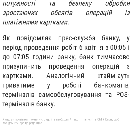
потужності та безпеку обробки
зростаючих обсягів операцій із
платіжними картками
.
Як повідомляє прес-служба банку, у
період проведення робіт 6 квітня з 00:05 і
до 07:05 години ранку, банк тимчасово
призупинить проведення операцій з
картками. Аналогічний «тайм-аут»
триватиме у роботі банкоматів,
терміналів самообслуговування та POS-
терміналів банку.
Якщо ви помітили помилку, виділіть необхідний текст і натисніть Ctrl + Enter, щоб
повідомити про це редакцію