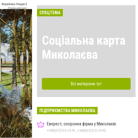
СПЕЦТЕМА
Соціальна карта
Миколаєва
Всі матеріали тут
ПІДПРИЄМСТВА МИКОЛАЄВА
Еверест, охоронна фірма у Миколаєві
+380(67)515-10-91, +380(67)515-10-92