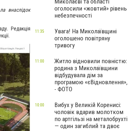
Миколаєві та області
оголосили «жовтий» рівень
ла внаслідок
небезпечності
аду. Редакція
Увага! На Миколаївщині
11:35
кції.
оголошено повітряну
тривогу
Житло відновили повністю:
11:00
родина з Миколаївщини
відбудувала дім за
програмою «єВідновлення»,
- ФОТО
Вибух у Великій Коренисі:
10:00
чоловік вдарив молотком
по артгільзі на металобрухті
— один загиблий та двоє