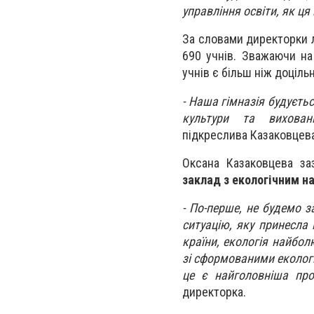
управління освіти, як ц
За словами директорки л
690 учнів. Зважаючи на
учнів є більш ніж доціль
-
Наша гімназія будуєтьс
культури та вихован
підкреслива
Казаковцев
Оксана Казаковцева з
заклад з екологічним 
-
По-перше, не будемо з
ситуацію, яку принесла 
країни, екологія найбол
зі сформованими еколог
це є найголовніша пр
директорка.