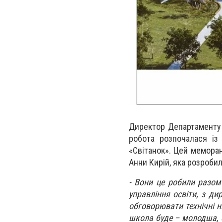
Директор Департаменту 
робота розпочалася із
«Світанок». Цей мемора
Анни Кирій, яка розроби
-
Вони це робили разом 
управління освіти, з ди
обговорювати технічні н
школа буде – молодша, с