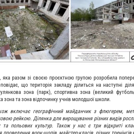
й, яка разом зі своєю проєктною групою розробила попер
зповідає, що територія закладу ділиться на наступні діля
огулянкова зона (парк), спортивна зона (великий футболь
 зона та зона відпочинку учнів молодшої школи.
акож включає географічний майданчик з флюгерем, мет
говою рейкою. Ділянка для вирощування різних видів росли
 та польових культур. Також у нас є три відкриті кла
проведення ворк-шопів, майстер-класів, різних тренінгів 