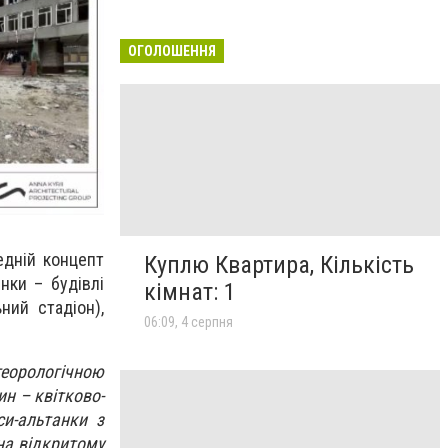
ОГОЛОШЕННЯ
едній концепт
Куплю Квартира, Кількість
нки – будівлі
кімнат: 1
ний стадіон),
06:09, 4 серпня
еорологічною
н – квітково-
си-альтанки з
на відкритому