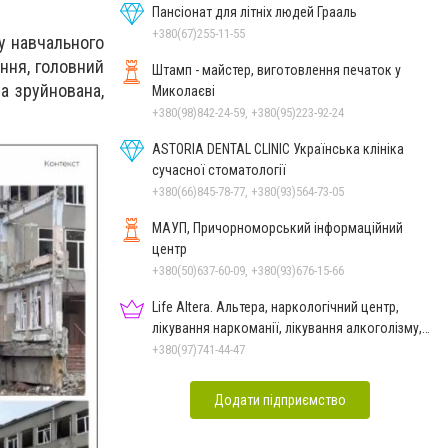
Пансіонат для літніх людей Грааль
+380(67)255-11-55
у навчального
ння, головний
Штамп - майстер, виготовлення печаток у
ла зруйнована,
Миколаєві
+380(98)842-24-59, +380(95)223-92-24
ASTORIA DENTAL CLINIC Українська клініка
сучасної стоматології
+380(66)845-78-77, +380(93)564-73-05
МАУП, Причорноморський інформаційний
центр
+380(50)637-60-09, +380(93)676-15-66
Life Altera. Альтера, наркологічний центр,
лікування наркоманії, лікування алкоголізму,
зняття ломки
+380(97)741-44-47
Додати підприємство