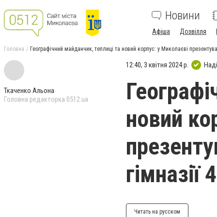
Новини
Афіша
Дозвілля
Головна
Географічний майданчик, теплиці та новий корпус: у Миколаєві презентува
12:40, 3 квітня 2024 р.
Над
Географі
Ткаченко Альона
Головна редакторка 0512.ua
новий ко
презенту
гімназії 
Читать на русском