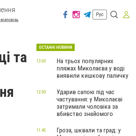
шення
Рус
-відповідь
ОСТАННІ НОВИНИ
ці та
На трьох популярних
13:00
пляжах Миколаєва у воді
виявили кишкову паличку
ння
Ударив сапою під час
12:00
частування: у Миколаєві
затримали чоловіка за
вбивство знайомого
Гроза, шквали та град: у
11:45