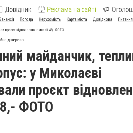
Довідник
Реклама на сайті
Оголо
Вакансії
Погода
Нерухомість
Карта міста
Довідкова
Питання
ли проєкт відновлення гімназії 48,- ФОТО
ійне джерело
чний майданчик, тепли
рпус: у Миколаєві
вали проєкт відновле
48,- ФОТО