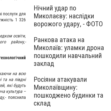
Нічний удар по
і послуги для
Миколаєву: наслідки
ужність 1 326
ворожого удару, - ФОТО
редком освіти,
Ранкова атака на
го району,-
Миколаїв: уламки дрона
пошкодили навчальний
технологічний
заклад
ажаючи на всю
Росіяни атакували
 та на півдні
й, які будуть
Миколаївщину:
ча культура –
пошкоджено будинки та
ду,-
пояснила
склад