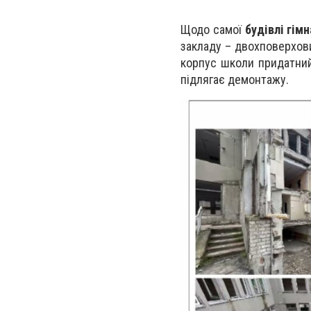
Щодо самої
будівлі гімн
закладу – двохповерхови
корпус школи придатний 
підлягає демонтажу.