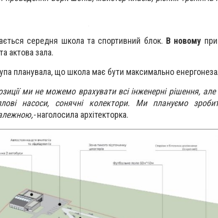
ається середня школа та спортивний блок.
В новому
при
та актова зала.
група планувала, що школа має бути максимально енергонез
зиції ми не можемо врахувати всі інженерні рішення, але
еплові насоси, сонячні колектори. Ми плануємо зроб
алежною,-
наголосила архітекторка.