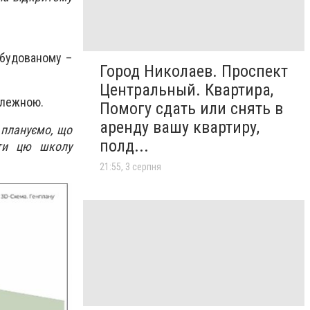
будованому –
Город Николаев. Проспект
Центральный. Квартира,
алежною.
Помогу сдать или снять в
аренду вашу квартиру,
 плануємо, що
полд...
ити цю школу
21:55, 3 серпня