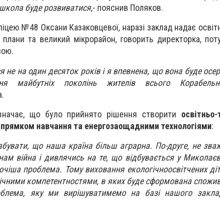
я школа буде розвиватися
,- пояснив Поляков.
іцею №48 Оксани Казаковцевої, наразі заклад надає освітн
 плани та великий мікрорайон, говорить директорка, пот
ною.
я не на один десяток років і я впевнена, що вона буде осе
ня майбутніх поколінь жителів всього Корабельно
а.
азначає, що було прийнято рішення створити
освітньо-
напрямком навчання та енергозаощадними технологіями
:
абувати, що наша країна більш аграрна. По-друге, не зв
нам війна і дивлячись на те, що відбувається у Миколаєві
ючіша проблема. Тому виховання екологічноосвітчених діте
ічними компетентностями, в яких буде сформована спожив
облема, яку ми вирішуватимемо на базі нашого закла