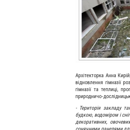
Архітекторка Анна Кирі
відновлення гімназії ро
гімназії та теплиці, пр
природничо-дослідницька
-
Територія закладу т
будкою, водоміром і сні
декоративних, овочевих
сонячними панелями для 