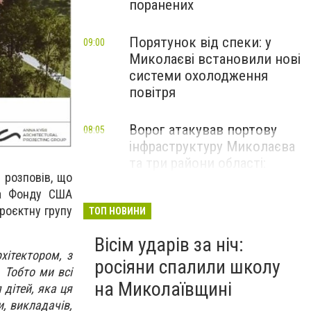
поранених
Порятунок від спеки: у
09:00
Миколаєві встановили нові
системи охолодження
повітря
Ворог атакував портову
08:05
інфраструктуру Миколаєва
та три райони області:
 розповів, що
наслідки обстрілів за добу
та Фонду США
роєктну групу
ТОП НОВИНИ
Вісім ударів за ніч:
хітектором, з
росіяни спалили школу
 Тобто ми всі
на Миколаївщині
 дітей, яка ця
, викладачів,