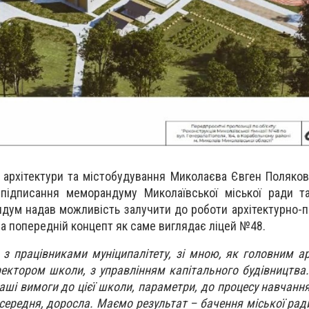
архітектури та містобудування Миколаєва Євген Поляков
 підписання меморандуму Миколаївської міської ради 
ндум надав можливість залучити до роботи архітектурно-п
ла попередній концепт як саме виглядає ліцей №48.
з працівниками муніципалітету, зі мною, як головним ар
ректором школи, з управлінням капітального будівництва.
аші вимоги до цієї школи, параметри, до процесу навчання
ередня, доросла. Маємо результат – бачення міської ради