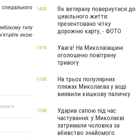
спеціального
Як ветерану повернутися до
14:00
цивільного життя:
презентовано чітку
глибокому тилу
дорожню карту, - ФОТО
м'ятайте якою
Увага! На Миколаївщині
13:10
оголошено повітряну
тривогу
На трьох популярних
13:00
пляжах Миколаєва у воді
виявили кишкову паличку
 оцінити
Ударив сапою під час
12:00
частування: у Миколаєві
затримали чоловіка за
вбивство знайомого