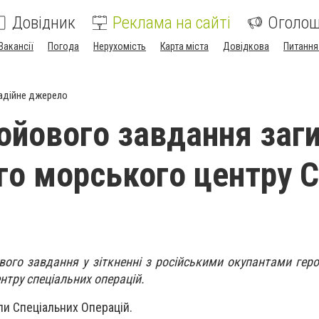
Довідник
Реклама на сайті
Оголо
Вакансії
Погода
Нерухомість
Карта міста
Довідкова
Питання
адійне джерело
бойового завдання заг
-го морського центру 
вого завдання у зіткненні з російськими окупантами геро
ентру спеціальних операцій.
ли Спеціальних Операцій.