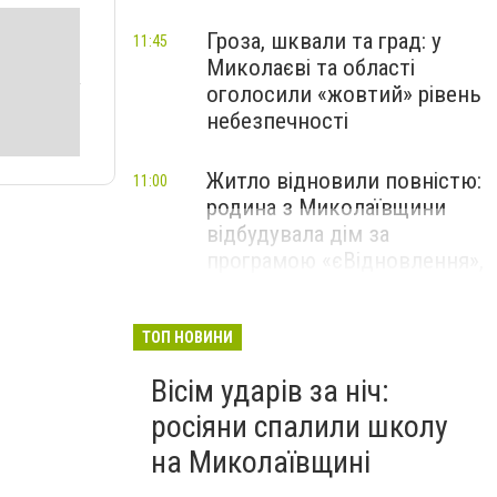
Гроза, шквали та град: у
11:45
Миколаєві та області
оголосили «жовтий» рівень
небезпечності
Житло відновили повністю:
11:00
родина з Миколаївщини
відбудувала дім за
програмою «єВідновлення»,
- ФОТО
ТОП НОВИНИ
Вісім ударів за ніч:
росіяни спалили школу
на Миколаївщині