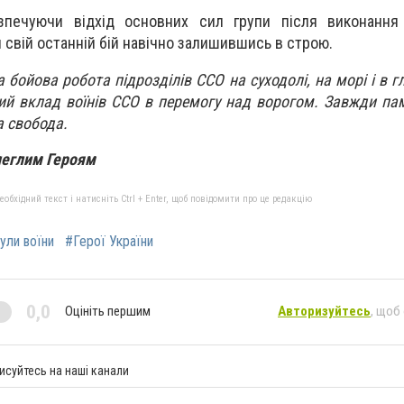
зпечуючи відхід основних сил групи після виконання 
 свій останній бій навічно залишившись в строю.
 бойова робота підрозділів ССО на суходолі, на морі і в 
ий вклад воїнів ССО в перемогу над ворогом. Завжди па
 свобода.
олеглим Героям
бхідний текст і натисніть Ctrl + Enter, щоб повідомити про це редакцію
ули воїни
#Герої України
0,0
Оцініть першим
Авторизуйтесь
, щоб
исуйтесь на наші канали