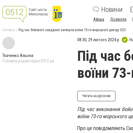
Новини
Афіша
Дозвілля
Головна
Під час бойового завдання загинули воїни 73-го морського центру ССО
08:30, 29 лютого 2024 р.
Н
Під час 
Ткаченко Альона
Головна редакторка 0512.ua
воїни 73
Читать на русском
Під час виконання бойо
воїни 73-го морського ц
Про це повідомляють Си