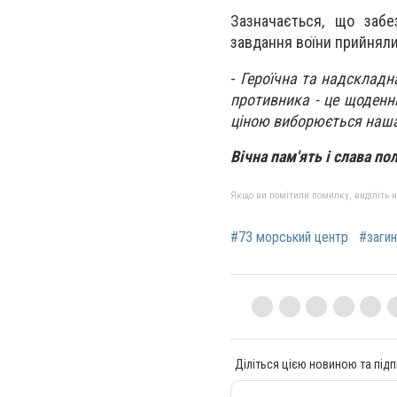
Зазначається, що забе
завдання воїни прийняли
-
Героїчна та надскладна
противника - це щоденн
ціною виборюється наша
Вічна пам'ять і слава п
Якщо ви помітили помилку, виділіть нео
#73 морський центр
#загин
Діліться цією новиною та підп