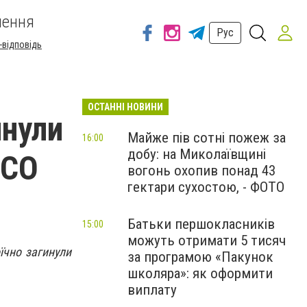
шення
Рус
-відповідь
ОСТАННІ НОВИНИ
инули
Майже пів сотні пожеж за
16:00
добу: на Миколаївщині
ССО
вогонь охопив понад 43
гектари сухостою, - ФОТО
Батьки першокласників
15:00
можуть отримати 5 тисяч
їчно загинули
за програмою «Пакунок
школяра»: як оформити
виплату