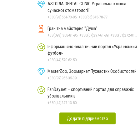
ASTORIA DENTAL CLINIC Українська клініка
сучасної стоматології
+380(93)564-73-05, +380(66)845-78-77
Гранітна майстерня "Душа"
+38(093) 308-81-96, +380(67)297-61-89, +380(51)272-01-73, +380(93)308-81-89
Інформаційно-аналітичний портал «Український
футбол»
+380(44)570-62-50
MasterZoo, Зоомаркет Пухнастих Особистостей
+380(97)955-35-39
FanDay.net – спортивний портал для справжніх
уболівальників
+380(44)247-13-80
Додати підприємство