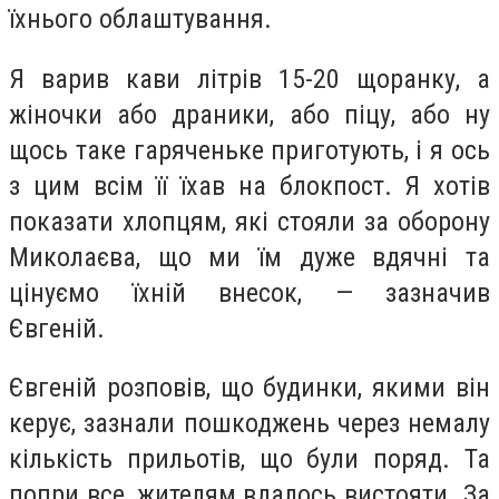
їхнього облаштування.
Я варив кави літрів 15-20 щоранку, а
жіночки або драники, або піцу, або ну
щось таке гаряченьке приготують, і я ось
з цим всім її їхав на блокпост. Я хотів
показати хлопцям, які стояли за оборону
Миколаєва, що ми їм дуже вдячні та
цінуємо їхній внесок, — зазначив
Євгеній.
Євгеній розповів, що будинки, якими він
керує, зазнали пошкоджень через немалу
кількість прильотів, що були поряд. Та
попри все, жителям вдалось вистояти. За