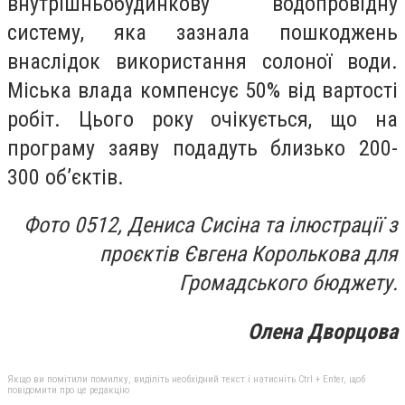
внутрішньобудинкову водопровідну
систему, яка зазнала пошкоджень
внаслідок використання солоної води.
Міська влада компенсує 50% від вартості
робіт. Цього року очікується, що на
програму заяву подадуть близько 200-
300 об’єктів.
Фото 0512, Дениса Сисіна та ілюстрації з
проєктів Євгена Королькова для
Громадського бюджету.
Олена Дворцова
Якщо ви помітили помилку, виділіть необхідний текст і натисніть Ctrl + Enter, щоб
повідомити про це редакцію