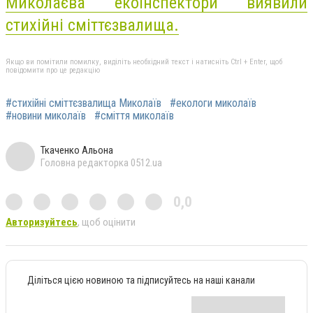
Миколаєва
екоінспектори
виявили
стихійні сміттєзвалища.
Якщо ви помітили помилку, виділіть необхідний текст і натисніть Ctrl + Enter, щоб
повідомити про це редакцію
#стихійні сміттєзвалища Миколаїв
#екологи миколаїв
#новини миколаїв
#сміття миколаїв
Ткаченко Альона
Головна редакторка 0512.ua
0,0
Авторизуйтесь
, щоб оцінити
Діліться цією новиною та підписуйтесь на наші канали