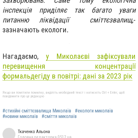
захворювань. Саме тому екологічна
інспекція приділяє так багато уваги
питанню ліквідації сміттєзвалищ
,-
зазначають екологи.
Нагадаємо,
у Миколаєві зафіксували
перевищення концентрації
формальдегіду в повітрі: дані за 2023 рік
Якщо ви помітили помилку, виділіть необхідний текст і натисніть Ctrl + Enter, щоб
повідомити про це редакцію
#стихійні сміттєзвалища Миколаїв
#екологи миколаїв
#новини миколаїв
#сміття миколаїв
Ткаченко Альона
Головна редакторка 0512.ua