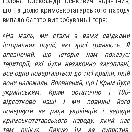
голова Олександр Сєнкевич відзначив,
що на долю кримськотатарського народу
випало багато випробувань і горя:
«
На жаль, ми стали з вами свідками
історичних подій, які досі тривають. Я
впевнений, що історія нам показує:
території, які були незаконно захоплені,
все одно повертаються до тієї країни, якій
вони належали. Впевнений, що і Крим буде
українським. Крим остаточно і 100-
відсотково наш! І ми повинні його
повернути за ради українців і заради
кримськотатарського народу, який нас
там очікує. Дякую їм за супротив,