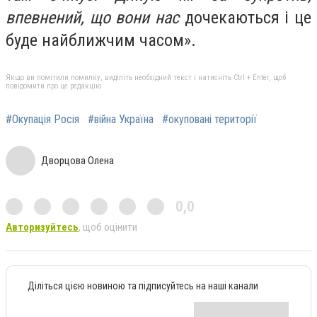
впевнений, що вони нас
дочекаються і це
буде найближчим часом».
Якщо ви помітили помилку, виділіть необхідний текст і натисніть Ctrl + Enter, щоб
повідомити про це редакцію
#Окупація Росія
#війна Україна
#окуповані території
Дворцова Олена
0,0
Авторизуйтесь
, щоб оцінити
Діліться цією новиною та підписуйтесь на наші канали