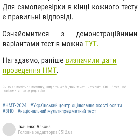
Для самоперевірки в кінці кожного тесту
є правильні відповіді.
Ознайомитися з демонстраційними
варіантами тестів можна
ТУТ.
Нагадаємо, раніше
визначили дати
проведення
НМТ
.
Якщо ви помітили помилку, виділіть необхідний текст і натисніть Ctrl + Enter, щоб
повідомити про це редакцію
#НМТ-2024
#Український центр оцінювання якості освіти
#ЗНО
#національний мультипредметний тест
Ткаченко Альона
Головна редакторка 0512.ua