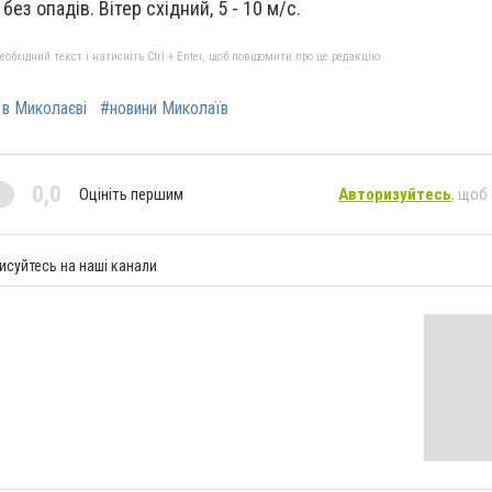
без опадів. Вітер східний, 5 - 10 м/с.
бхідний текст і натисніть Ctrl + Enter, щоб повідомити про це редакцію
 в Миколаєві
#новини Миколаїв
0,0
Оцініть першим
Авторизуйтесь
, щоб
исуйтесь на наші канали