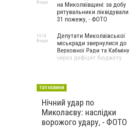
Вчора
на Миколаївщині: за добу
рятувальники ліквідували
31 пожежу, - ФОТО
Депутати Миколаївської
13:10
Вчора
міськради звернулися до
Верховної Ради та Кабміну
через дефіцит бюджету
ТОП НОВИНИ
Нічний удар по
Миколаєву: наслідки
ворожого удару, - ФОТО