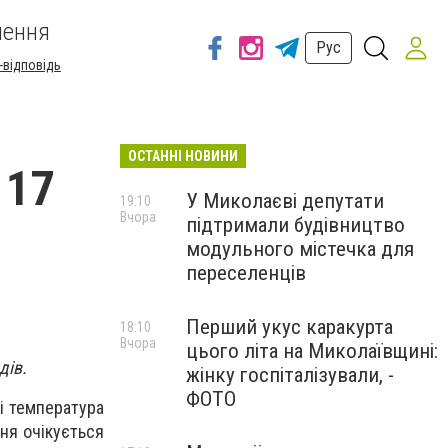
шення
Рус
-відповідь
ОСТАННІ НОВИНИ
 17
У Миколаєві депутати
19:10
Вчора
підтримали будівництво
модульного містечка для
переселенців
Перший укус каракурта
18:10
Вчора
цього літа на Миколаївщині:
дів.
жінку госпіталізували, -
ФОТО
і температура
дня очікується