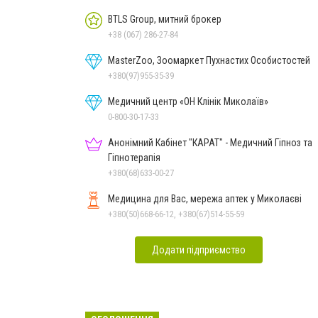
BTLS Group, митний брокер
+38 (067) 286-27-84
MasterZoo, Зоомаркет Пухнастих Особистостей
+380(97)955-35-39
Медичний центр «ОН Клінік Миколаїв»
0-800-30-17-33
Анонімний Кабінет "КАРАТ" - Медичний Гіпноз та
Гіпнотерапія
+380(68)633-00-27
Медицина для Вас, мережа аптек у Миколаєві
+380(50)668-66-12, +380(67)514-55-59
Додати підприємство