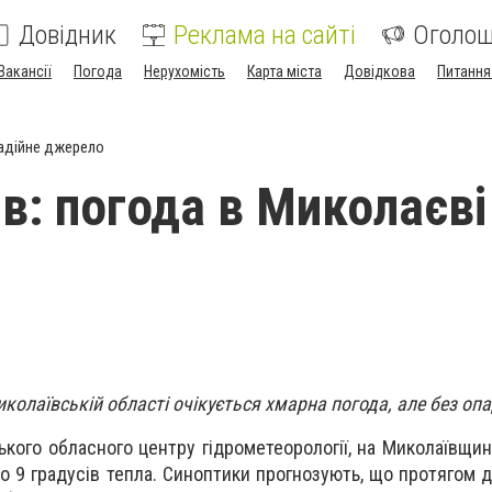
Довідник
Реклама на сайті
Оголо
Вакансії
Погода
Нерухомість
Карта міста
Довідкова
Питання
адійне джерело
ів: погода в Миколаєві
иколаївській області очікується хмарна погода, але без опа
кого обласного центру гідрометеорології, на Миколаївщин
до 9 градусів тепла. Синоптики прогнозують, що протягом 