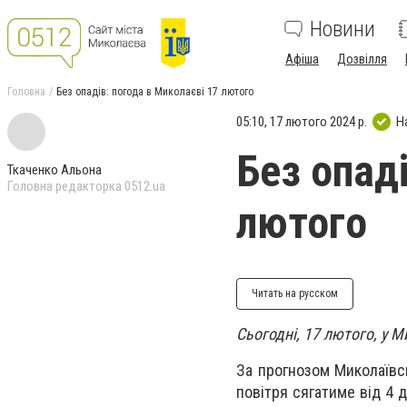
Новини
Афіша
Дозвілля
Головна
Без опадів: погода в Миколаєві 17 лютого
05:10, 17 лютого 2024 р.
Н
Без опад
Ткаченко Альона
Головна редакторка 0512.ua
лютого
Читать на русском
Сьогодні, 17 лютого, у М
За прогнозом Миколаївсь
повітря сягатиме від 4 