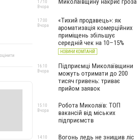
Миколаївщину накриє гроза
17:10
Вчора
«Тихий продавець»: як
17:00
Вчора
ароматизація комерційних
приміщень збільшує
середній чек на 10–15%
НОВИНИ КОМПАНІЙ
 оцінити
Підприємці Миколаївщини
16:10
Вчора
можуть отримати до 200
тисяч гривень: триває
прийом заявок
Робота Миколаїв: ТОП
15:10
Вчора
вакансій від міських
підприємств
Вогонь ледь не знищив ліс
14:10