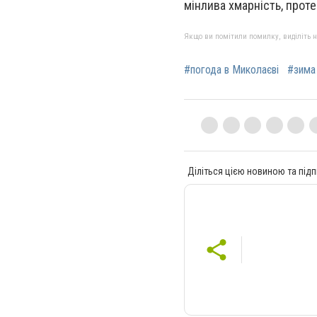
мінлива хмарність, проте 
Якщо ви помітили помилку, виділіть нео
#погода в Миколаєві
#зима
Діліться цією новиною та підп