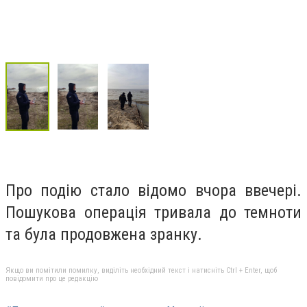
Про подію стало відомо вчора ввечері.
Пошукова операція тривала до темноти
та була продовжена зранку.
Якщо ви помітили помилку, виділіть необхідний текст і натисніть Ctrl + Enter, щоб
повідомити про це редакцію